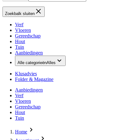
Zoekbalk sluiten
Verf
Vloeren
Gereedschap
Hout
Tuin
Aanbiedingen
Alle categorieën
Alles
Klusadvies
Folder & Magazine
Aanbiedingen
Verf
Vloeren
Gereedschap
Hout
Tuin
Home