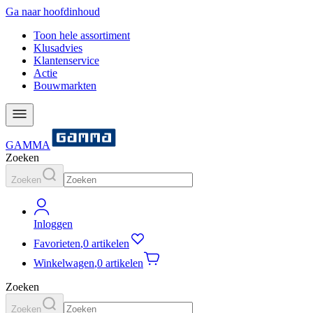
Ga naar hoofdinhoud
Toon hele assortiment
Klusadvies
Klantenservice
Actie
Bouwmarkten
GAMMA
Zoeken
Zoeken
Inloggen
Favorieten
,
0 artikelen
Winkelwagen
,
0 artikelen
Zoeken
Zoeken