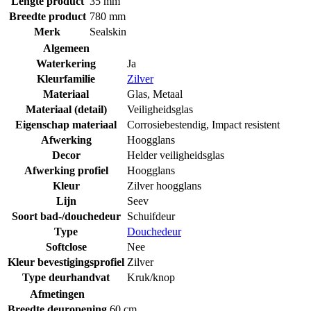
Lengte product
35 mm
Breedte product
780 mm
Merk
Sealskin
Algemeen
Waterkering
Ja
Kleurfamilie
Zilver
Materiaal
Glas
,
Metaal
Materiaal (detail)
Veiligheidsglas
Eigenschap materiaal
Corrosiebestendig
,
Impact resistent
Afwerking
Hoogglans
Decor
Helder veiligheidsglas
Afwerking profiel
Hoogglans
Kleur
Zilver hoogglans
Lijn
Seev
Soort bad-/douchedeur
Schuifdeur
Type
Douchedeur
Softclose
Nee
Kleur bevestigingsprofiel
Zilver
Type deurhandvat
Kruk/knop
Afmetingen
Breedte deuropening
60 cm