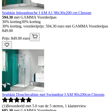
Sealskin Inloopdouche I AM A1 98x30x200 cm Chroom
594.30
met GAMMA Voordeelpas
30% korting
30% korting
30% korting, voordeelprijs: 594.30 euro met GAMMA Voordeelpas
849
.
00
Prijs: 849.00 euro
Sealskin Douchecabine met Swingdeur I AM 90x200cm Chroom
(
1
)
Beoordeeld met 5.0 van de 5 sterren, 1 klantreview
685.30
met GAMMA Voordeelpas