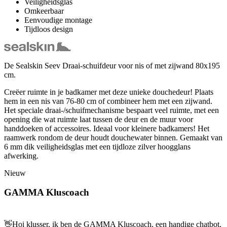
Veiligheidsglas
Omkeerbaar
Eenvoudige montage
Tijdloos design
De Sealskin Seev Draai-schuifdeur voor nis of met zijwand 80x195
cm.
Creëer ruimte in je badkamer met deze unieke douchedeur! Plaats
hem in een nis van 76-80 cm of combineer hem met een zijwand.
Het speciale draai-/schuifmechanisme bespaart veel ruimte, met een
opening die wat ruimte laat tussen de deur en de muur voor
handdoeken of accessoires. Ideaal voor kleinere badkamers! Het
raamwerk rondom de deur houdt douchewater binnen. Gemaakt van
6 mm dik veiligheidsglas met een tijdloze zilver hoogglans
afwerking.
Nieuw
GAMMA Kluscoach
👋
Hoi klusser, ik ben de GAMMA Kluscoach, een handige chatbot,