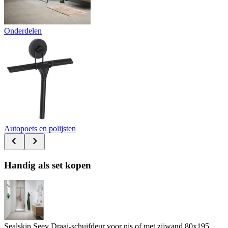
Onderdelen
Autopoets en polijsten
Handig als set kopen
Sealskin Seev Draai-schuifdeur voor nis of met zijwand 80x195