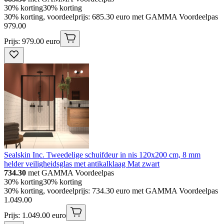
30% korting
30% korting
30% korting, voordeelprijs: 685.30 euro met GAMMA Voordeelpas
979
.
00
Prijs: 979.00 euro
Sealskin Inc. Tweedelige schuifdeur in nis 120x200 cm, 8 mm
helder veiligheidsglas met antikalklaag Mat zwart
734.30
met GAMMA Voordeelpas
30% korting
30% korting
30% korting, voordeelprijs: 734.30 euro met GAMMA Voordeelpas
1
.
049
.
00
Prijs: 1.049.00 euro