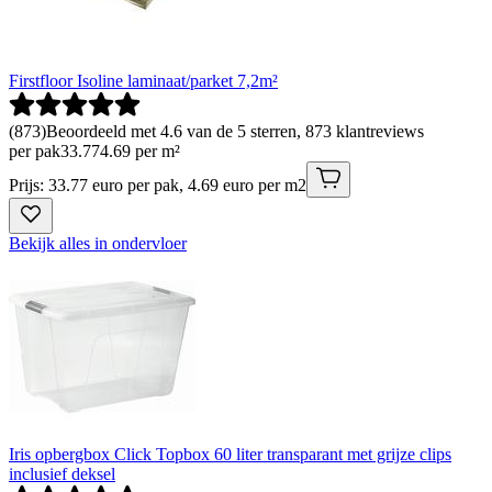
Firstfloor Isoline laminaat/parket 7,2m²
(
873
)
Beoordeeld met 4.6 van de 5 sterren, 873 klantreviews
per pak
33
.
77
4.69 per m²
Prijs: 33.77 euro per pak, 4.69 euro per m2
Bekijk alles in ondervloer
Iris opbergbox Click Topbox 60 liter transparant met grijze clips
inclusief deksel