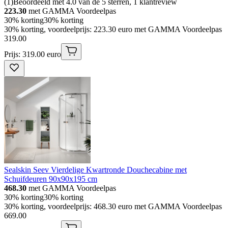
(
1
)
Beoordeeld met 4.0 van de 5 sterren, 1 klantreview
223.30
met GAMMA Voordeelpas
30% korting
30% korting
30% korting, voordeelprijs: 223.30 euro met GAMMA Voordeelpas
319
.
00
Prijs: 319.00 euro
Sealskin Seev Vierdelige Kwartronde Douchecabine met
Schuifdeuren 90x90x195 cm
468.30
met GAMMA Voordeelpas
30% korting
30% korting
30% korting, voordeelprijs: 468.30 euro met GAMMA Voordeelpas
669
.
00