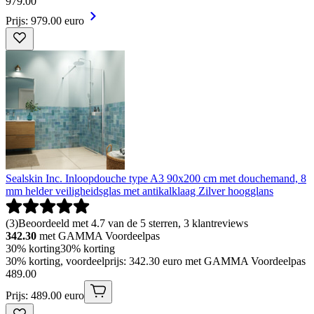
979
.
00
Prijs: 979.00 euro
Sealskin Inc. Inloopdouche type A3 90x200 cm met douchemand, 8
mm helder veiligheidsglas met antikalklaag Zilver hoogglans
(
3
)
Beoordeeld met 4.7 van de 5 sterren, 3 klantreviews
342.30
met GAMMA Voordeelpas
30% korting
30% korting
30% korting, voordeelprijs: 342.30 euro met GAMMA Voordeelpas
489
.
00
Prijs: 489.00 euro