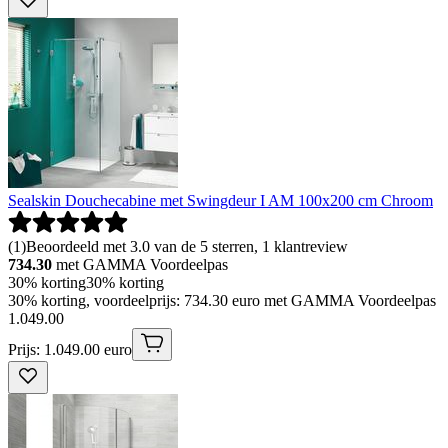
Sealskin Douchecabine met Swingdeur I AM 100x200 cm Chroom
(
1
)
Beoordeeld met 3.0 van de 5 sterren, 1 klantreview
734.30
met GAMMA Voordeelpas
30% korting
30% korting
30% korting, voordeelprijs: 734.30 euro met GAMMA Voordeelpas
1
.
049
.
00
Prijs: 1.049.00 euro