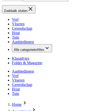
Zoekbalk sluiten
Verf
Vloeren
Gereedschap
Hout
Tuin
Aanbiedingen
Alle categorieën
Alles
Klusadvies
Folder & Magazine
Aanbiedingen
Verf
Vloeren
Gereedschap
Hout
Tuin
Home