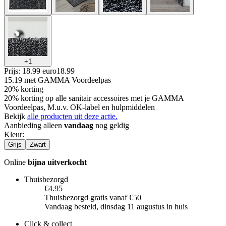
+
1
Prijs: 18.99 euro
18
.
99
15.19
met GAMMA Voordeelpas
20% korting
20% korting op alle sanitair accessoires met je GAMMA
Voordeelpas, M.u.v. OK-label en hulpmiddelen
Bekijk
alle producten uit deze actie.
Aanbieding alleen
vandaag
nog geldig
Kleur
:
Grijs
Zwart
Online
bijna uitverkocht
Thuisbezorgd
€4.95
Thuisbezorgd gratis vanaf €50
Vandaag besteld, dinsdag 11 augustus in huis
Click & collect