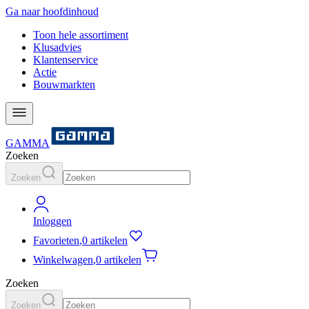
Ga naar hoofdinhoud
Toon hele assortiment
Klusadvies
Klantenservice
Actie
Bouwmarkten
GAMMA
Zoeken
Zoeken
Inloggen
Favorieten
,
0 artikelen
Winkelwagen
,
0 artikelen
Zoeken
Zoeken