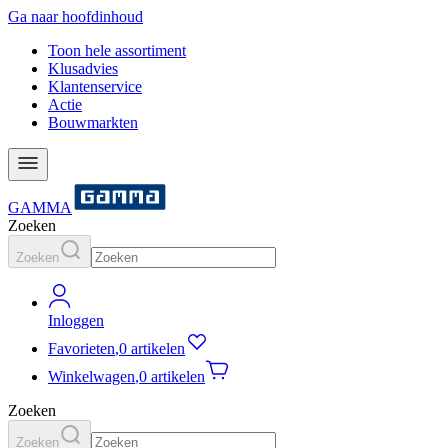
Ga naar hoofdinhoud
Toon hele assortiment
Klusadvies
Klantenservice
Actie
Bouwmarkten
GAMMA
Zoeken
Zoeken
Inloggen
Favorieten
,
0 artikelen
Winkelwagen
,
0 artikelen
Zoeken
Zoeken