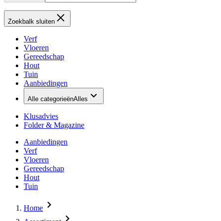
Zoekbalk sluiten
Verf
Vloeren
Gereedschap
Hout
Tuin
Aanbiedingen
Alle categorieën
Alles
Klusadvies
Folder & Magazine
Aanbiedingen
Verf
Vloeren
Gereedschap
Hout
Tuin
Home