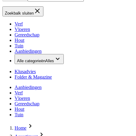
Zoekbalk sluiten
Verf
Vloeren
Gereedschap
Hout
Tuin
Aanbiedingen
Alle categorieën
Alles
Klusadvies
Folder & Magazine
Aanbiedingen
Verf
Vloeren
Gereedschap
Hout
Tuin
Home