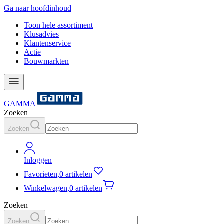
Ga naar hoofdinhoud
Toon hele assortiment
Klusadvies
Klantenservice
Actie
Bouwmarkten
GAMMA
Zoeken
Zoeken
Inloggen
Favorieten
,
0 artikelen
Winkelwagen
,
0 artikelen
Zoeken
Zoeken