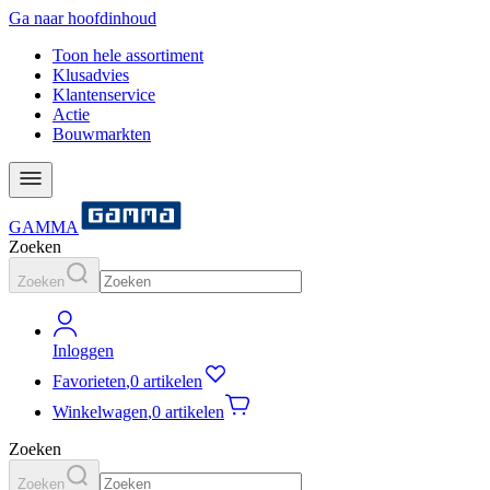
Ga naar hoofdinhoud
Toon hele assortiment
Klusadvies
Klantenservice
Actie
Bouwmarkten
GAMMA
Zoeken
Zoeken
Inloggen
Favorieten
,
0 artikelen
Winkelwagen
,
0 artikelen
Zoeken
Zoeken