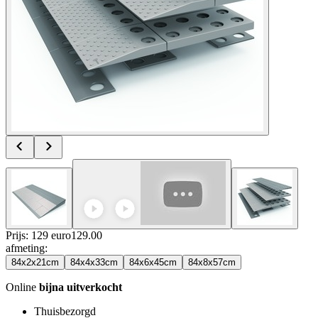
Prijs: 129 euro
129
.
00
afmeting
:
84x2x21cm
84x4x33cm
84x6x45cm
84x8x57cm
Online
bijna uitverkocht
Thuisbezorgd