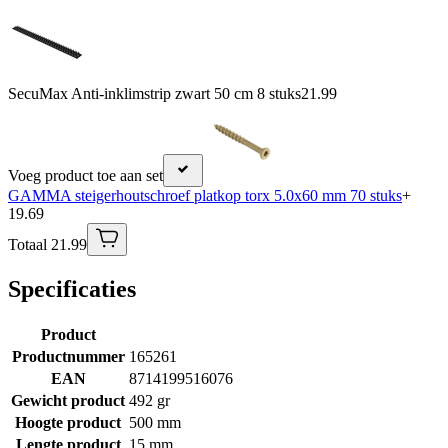
SecuMax Anti-inklimstrip zwart 50 cm 8 stuks
21.99
Voeg product toe aan set
GAMMA steigerhoutschroef platkop torx 5.0x60 mm 70 stuks
+
19.69
Totaal 21.99
Specificaties
Product
Productnummer
165261
EAN
8714199516076
Gewicht product
492 gr
Hoogte product
500 mm
Lengte product
15 mm