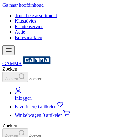
Ga naar hoofdinhoud
Toon hele assortiment
Klusadvies
Klantenservice
Actie
Bouwmarkten
GAMMA
Zoeken
Zoeken
Inloggen
Favorieten
,
0 artikelen
Winkelwagen
,
0 artikelen
Zoeken
Zoeken