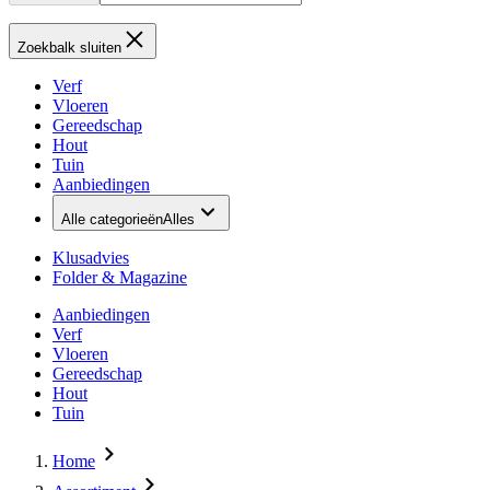
Zoekbalk sluiten
Verf
Vloeren
Gereedschap
Hout
Tuin
Aanbiedingen
Alle categorieën
Alles
Klusadvies
Folder & Magazine
Aanbiedingen
Verf
Vloeren
Gereedschap
Hout
Tuin
Home