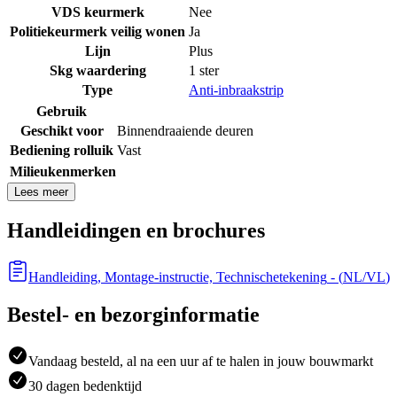
VDS keurmerk
Nee
Politiekeurmerk veilig wonen
Ja
Lijn
Plus
Skg waardering
1 ster
Type
Anti-inbraakstrip
Gebruik
Geschikt voor
Binnendraaiende deuren
Bediening rolluik
Vast
Milieukenmerken
Lees meer
Handleidingen en brochures
Handleiding, Montage-instructie, Technischetekening
- (
NL/VL
)
Bestel- en bezorginformatie
Vandaag besteld, al na een uur af te halen in jouw bouwmarkt
30 dagen bedenktijd