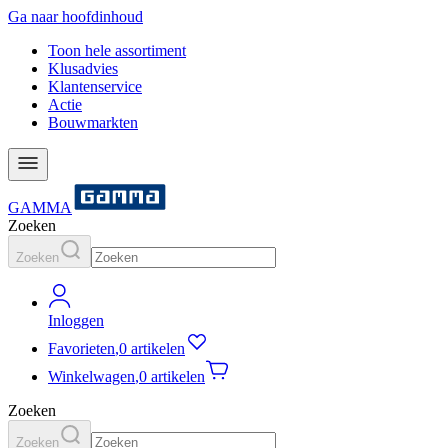
Ga naar hoofdinhoud
Toon hele assortiment
Klusadvies
Klantenservice
Actie
Bouwmarkten
GAMMA
Zoeken
Zoeken
Inloggen
Favorieten
,
0 artikelen
Winkelwagen
,
0 artikelen
Zoeken
Zoeken