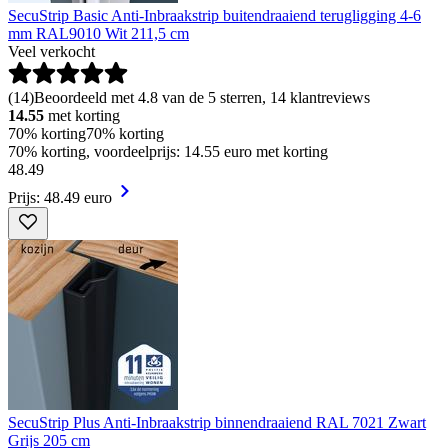
SecuStrip Basic Anti-Inbraakstrip buitendraaiend terugligging 4-6
mm RAL9010 Wit 211,5 cm
Veel verkocht
(
14
)
Beoordeeld met 4.8 van de 5 sterren, 14 klantreviews
14.55
met korting
70% korting
70% korting
70% korting, voordeelprijs: 14.55 euro met korting
48
.
49
Prijs: 48.49 euro
SecuStrip Plus Anti-Inbraakstrip binnendraaiend RAL 7021 Zwart
Grijs 205 cm