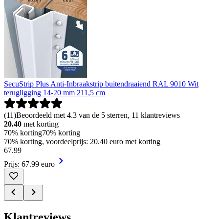
SecuStrip Plus Anti-Inbraakstrip buitendraaiend RAL 9010 Wit
terugligging 14-20 mm 211,5 cm
(
11
)
Beoordeeld met 4.3 van de 5 sterren, 11 klantreviews
20.40
met korting
70% korting
70% korting
70% korting, voordeelprijs: 20.40 euro met korting
67
.
99
Prijs: 67.99 euro
Klantreviews