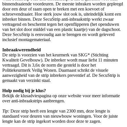
binnendraaiende voordeuren. De meeste inbraken worden gepleegd
door een deur of raam open te breken met een koevoet of
schroevendraaier. Hoe sterk jouw slot ook is, uiteindelijk komt een
inbreker binnen. Deze SecuStrip anti-inbraakstrip werkt zwaar
vertragend en beschermt tegen het openflipperen (het openduwen
van het slot door middel van een plastic kaartje) van de dagschoot.
Deze SecuStrip is eenvoudig aan te brengen en wordt geleverd
inclusief montagemateriaal.
Inbraakwerendheid
De strip is voorzien van het keurmerk van SKG* (Stichting
Kwaliteit Gevelbouw). De inbreker wordt maar liefst 11 minuten
vertraagd. Dit is 3,6x de norm die gesteld is door het
Politiekeurmerk Veilig Wonen. Daarnaast schrikt de visuele
aanwezigheid van de strip inbrekers preventief af. De SecuStrip is
gemaakt van verzinkt staal.
Hulp nodig bij je klus?
Bekijk de klusadviespagina op onze website voor meer informatie
over anti-inbraakstrips aanbrengen.
Tip:
Deze strip heeft een lengte van 2300 mm, deze lengte is
standaard voor deuren van nieuwbouw woningen. Voor de juiste
lengte kan de strip ingekort worden door deze te zagen.