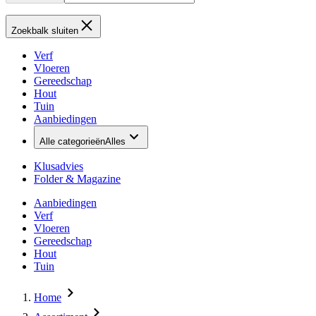
Zoekbalk sluiten
Verf
Vloeren
Gereedschap
Hout
Tuin
Aanbiedingen
Alle categorieën
Alles
Klusadvies
Folder & Magazine
Aanbiedingen
Verf
Vloeren
Gereedschap
Hout
Tuin
Home