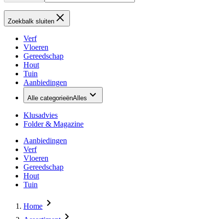
Zoekbalk sluiten
Verf
Vloeren
Gereedschap
Hout
Tuin
Aanbiedingen
Alle categorieën
Alles
Klusadvies
Folder & Magazine
Aanbiedingen
Verf
Vloeren
Gereedschap
Hout
Tuin
Home