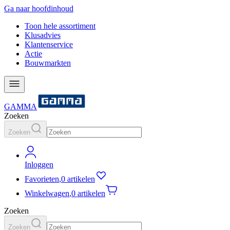
Ga naar hoofdinhoud
Toon hele assortiment
Klusadvies
Klantenservice
Actie
Bouwmarkten
GAMMA
Zoeken
Zoeken
Inloggen
Favorieten
,
0 artikelen
Winkelwagen
,
0 artikelen
Zoeken
Zoeken