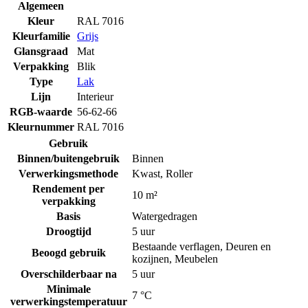
Algemeen
Kleur
RAL 7016
Kleurfamilie
Grijs
Glansgraad
Mat
Verpakking
Blik
Type
Lak
Lijn
Interieur
RGB-waarde
56-62-66
Kleurnummer
RAL 7016
Gebruik
Binnen/buitengebruik
Binnen
Verwerkingsmethode
Kwast
,
Roller
Rendement per
10 m²
verpakking
Basis
Watergedragen
Droogtijd
5 uur
Bestaande verflagen
,
Deuren en
Beoogd gebruik
kozijnen
,
Meubelen
Overschilderbaar na
5 uur
Minimale
7 °C
verwerkingstemperatuur