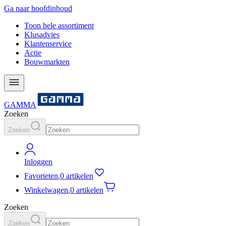
Ga naar hoofdinhoud
Toon hele assortiment
Klusadvies
Klantenservice
Actie
Bouwmarkten
GAMMA
Zoeken
Zoeken
Inloggen
Favorieten
,
0 artikelen
Winkelwagen
,
0 artikelen
Zoeken
Zoeken