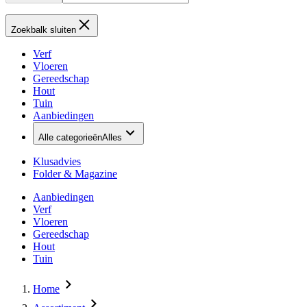
Zoekbalk sluiten
Verf
Vloeren
Gereedschap
Hout
Tuin
Aanbiedingen
Alle categorieën
Alles
Klusadvies
Folder & Magazine
Aanbiedingen
Verf
Vloeren
Gereedschap
Hout
Tuin
Home