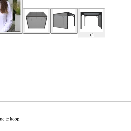
+
1
ine te koop.