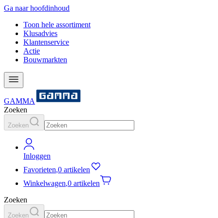
Ga naar hoofdinhoud
Toon hele assortiment
Klusadvies
Klantenservice
Actie
Bouwmarkten
GAMMA
Zoeken
Zoeken
Inloggen
Favorieten
,
0 artikelen
Winkelwagen
,
0 artikelen
Zoeken
Zoeken