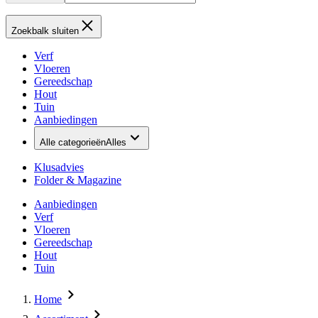
Zoekbalk sluiten
Verf
Vloeren
Gereedschap
Hout
Tuin
Aanbiedingen
Alle categorieën
Alles
Klusadvies
Folder & Magazine
Aanbiedingen
Verf
Vloeren
Gereedschap
Hout
Tuin
Home