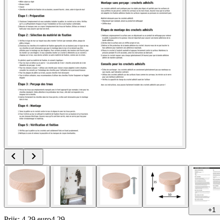
+
1
Prijs: 4.29 euro
4
.
29