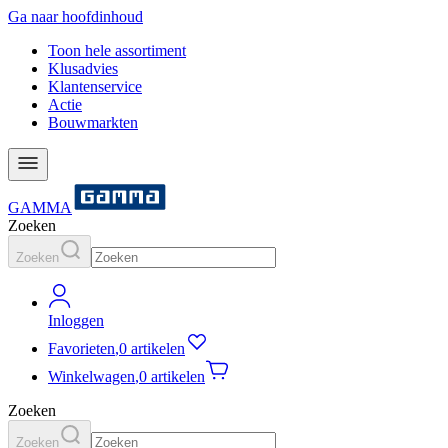
Ga naar hoofdinhoud
Toon hele assortiment
Klusadvies
Klantenservice
Actie
Bouwmarkten
GAMMA
Zoeken
Zoeken
Inloggen
Favorieten
,
0 artikelen
Winkelwagen
,
0 artikelen
Zoeken
Zoeken