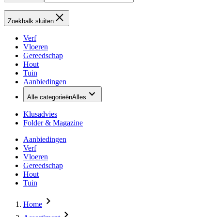
Zoekbalk sluiten
Verf
Vloeren
Gereedschap
Hout
Tuin
Aanbiedingen
Alle categorieën
Alles
Klusadvies
Folder & Magazine
Aanbiedingen
Verf
Vloeren
Gereedschap
Hout
Tuin
Home