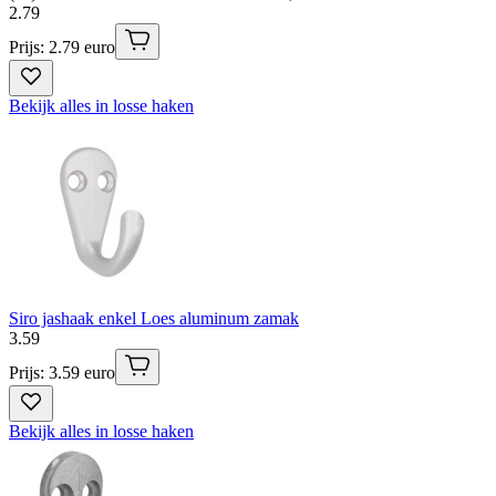
2
.
79
Prijs: 2.79 euro
Bekijk alles in losse haken
Siro jashaak enkel Loes aluminum zamak
3
.
59
Prijs: 3.59 euro
Bekijk alles in losse haken