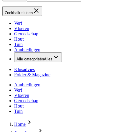
Zoekbalk sluiten
Verf
Vloeren
Gereedschap
Hout
Tuin
Aanbiedingen
Alle categorieën
Alles
Klusadvies
Folder & Magazine
Aanbiedingen
Verf
Vloeren
Gereedschap
Hout
Tuin
Home