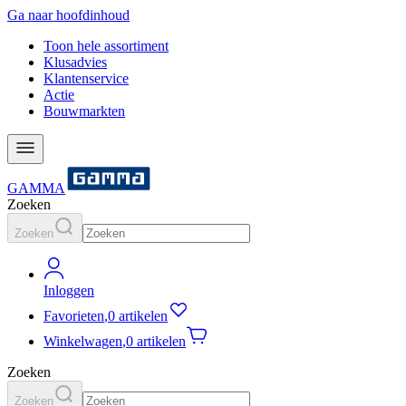
Ga naar hoofdinhoud
Toon hele assortiment
Klusadvies
Klantenservice
Actie
Bouwmarkten
GAMMA
Zoeken
Zoeken
Inloggen
Favorieten
,
0 artikelen
Winkelwagen
,
0 artikelen
Zoeken
Zoeken