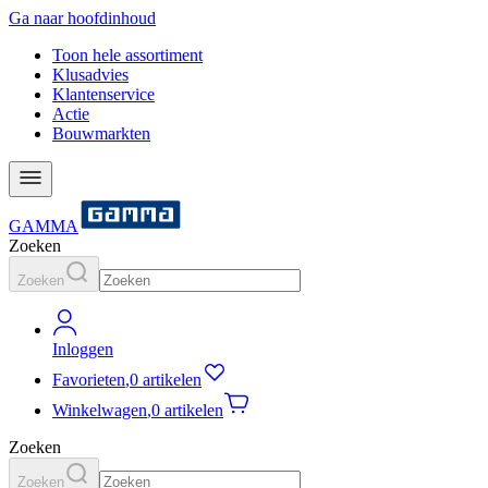
Ga naar hoofdinhoud
Toon hele assortiment
Klusadvies
Klantenservice
Actie
Bouwmarkten
GAMMA
Zoeken
Zoeken
Inloggen
Favorieten
,
0 artikelen
Winkelwagen
,
0 artikelen
Zoeken
Zoeken