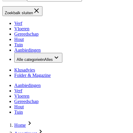
Zoekbalk sluiten
Verf
Vloeren
Gereedschap
Hout
Tuin
Aanbiedingen
Alle categorieën
Alles
Klusadvies
Folder & Magazine
Aanbiedingen
Verf
Vloeren
Gereedschap
Hout
Tuin
Home