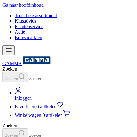
Ga naar hoofdinhoud
Toon hele assortiment
Klusadvies
Klantenservice
Actie
Bouwmarkten
GAMMA
Zoeken
Zoeken
Inloggen
Favorieten
,
0 artikelen
Winkelwagen
,
0 artikelen
Zoeken
Zoeken