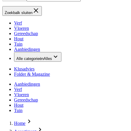
Zoekbalk sluiten
Verf
Vloeren
Gereedschap
Hout
Tuin
Aanbiedingen
Alle categorieën
Alles
Klusadvies
Folder & Magazine
Aanbiedingen
Verf
Vloeren
Gereedschap
Hout
Tuin
Home