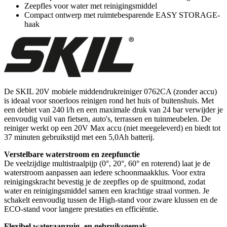
Zeepfles voor water met reinigingsmiddel
Compact ontwerp met ruimtebesparende EASY STORAGE-
haak
De SKIL 20V mobiele middendrukreiniger 0762CA (zonder accu)
is ideaal voor snoerloos reinigen rond het huis of buitenshuis. Met
een debiet van 240 l/h en een maximale druk van 24 bar verwijder je
eenvoudig vuil van fietsen, auto's, terrassen en tuinmeubelen. De
reiniger werkt op een 20V Max accu (niet meegeleverd) en biedt tot
37 minuten gebruikstijd met een 5,0Ah batterij.
Verstelbare waterstroom en zeepfunctie
De veelzijdige multistraalpijp (0°, 20°, 60° en roterend) laat je de
waterstroom aanpassen aan iedere schoonmaakklus. Voor extra
reinigingskracht bevestig je de zeepfles op de spuitmond, zodat
water en reinigingsmiddel samen een krachtige straal vormen. Je
schakelt eenvoudig tussen de High-stand voor zware klussen en de
ECO-stand voor langere prestaties en efficiëntie.
Flexibel wateraanzuig- en gebruiksgemak