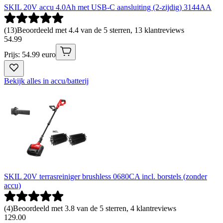
SKIL 20V accu 4.0Ah met USB-C aansluiting (2-zijdig) 3144AA
(
13
)
Beoordeeld met 4.4 van de 5 sterren, 13 klantreviews
54
.
99
Prijs: 54.99 euro
Bekijk alles in accu/batterij
SKIL 20V terrasreiniger brushless 0680CA incl. borstels (zonder
accu)
(
4
)
Beoordeeld met 3.8 van de 5 sterren, 4 klantreviews
129
.
00