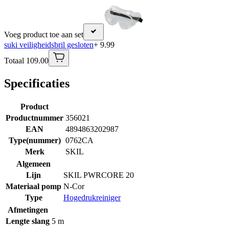
Voeg product toe aan set
suki veiligheidsbril gesloten
+ 9.99
Totaal 109.00
Specificaties
Product
Productnummer
356021
EAN
4894863202987
Type(nummer)
0762CA
Merk
SKIL
Algemeen
Lijn
SKIL PWRCORE 20
Materiaal pomp
N-Cor
Type
Hogedrukreiniger
Afmetingen
Lengte slang
5 m