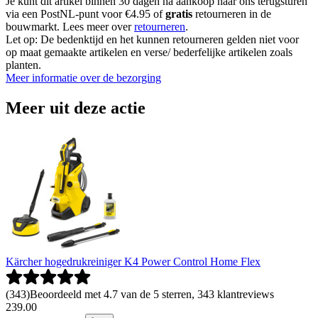
Je kunt dit artikel binnen 30 dagen na aankoop naar ons terugsturen
via een PostNL-punt voor €4.95 of
gratis
retourneren in de
bouwmarkt. Lees meer over
retourneren
.
Let op: De bedenktijd en het kunnen retourneren gelden niet voor
op maat gemaakte artikelen en verse/ bederfelijke artikelen zoals
planten.
Meer informatie over de bezorging
Meer uit deze actie
Kärcher hogedrukreiniger K4 Power Control Home Flex
(
343
)
Beoordeeld met 4.7 van de 5 sterren, 343 klantreviews
239
.
00