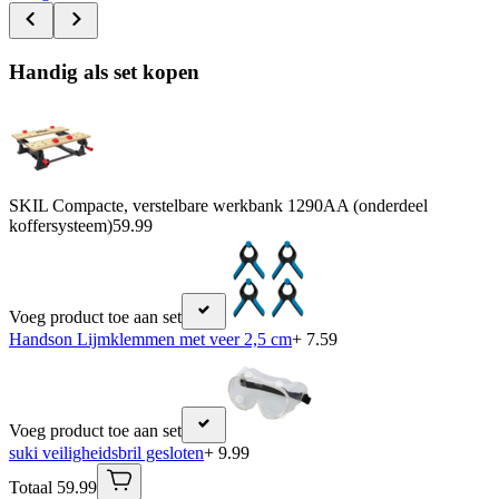
Handig als set kopen
SKIL Compacte, verstelbare werkbank 1290AA (onderdeel
koffersysteem)
59.99
Voeg product toe aan set
Handson Lijmklemmen met veer 2,5 cm
+ 7.59
Voeg product toe aan set
suki veiligheidsbril gesloten
+ 9.99
Totaal 59.99