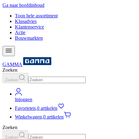
Ga naar hoofdinhoud
Toon hele assortiment
Klusadvies
Klantenservice
Actie
Bouwmarkten
GAMMA
Zoeken
Zoeken
Inloggen
Favorieten
,
0 artikelen
Winkelwagen
,
0 artikelen
Zoeken
Zoeken