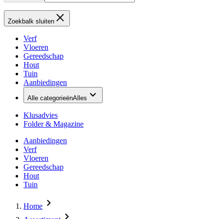
Zoekbalk sluiten
Verf
Vloeren
Gereedschap
Hout
Tuin
Aanbiedingen
Alle categorieën
Alles
Klusadvies
Folder & Magazine
Aanbiedingen
Verf
Vloeren
Gereedschap
Hout
Tuin
Home