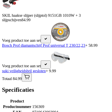
SKIL haakse slijper (slijptol) 9151GB 1010W + 3
slijpschijven
84.99
Voeg product toe aan set
Bosch Prof diamantschijf Prof universal T 230/22,23
+ 58.99
Voeg product toe aan set
suki veiligheidsbril gesloten
+ 9.99
Totaal 84.99
Specificaties
Product
Productnummer
156369