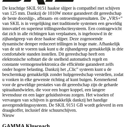
De krachtige SKIL 9151 haakse slijper is compatibel met schijven
van 125 mm. Dankzij de 1010W motor garandeert dit gereedschap
de beste doorslijp-, afbraam- en ontroestingsresultaten. De „VRS+”
van SKIL is in vergelijking met traditionele systemen een geweldig
innovatief en superieur trillingsreductiesysteem. Een contragewicht
dat zich in alle richtingen kan verplaatsen, is ingebouwd in de
zijhandgreep van deze haakse slijper. Deze zogenoemde
dynamische demper reduceert trillingen in hoge mate. Afhankelijk
van de uit te voeren taak kunt u de zijhandgreep gemakkelijk in drie
comfortabele standen instellen. Dit gereedschap heeft een
elektronische softstart die de snelheid automatisch regelt en
constante vermogenselektronica die efficiëntie garandeert zelfs
onder hogere belasting. Dankzij het „Clic” systeem kunt u de
beschermkap gemakkelijk zonder hulpgereedschap verstellen, zodat
u vonken in elke gewenste richting af kunt buigen. Kenmerkend
voor de geweldige prestaties van dit gereedschap zijn de geharde
spiraaltandwielen, die voor een hoger koppel, een langere
levensduur en een lager geluidsniveau zorgen. Het wisselen of
vervangen van schijven is gemakkelijk dankzij het handige
asvergrendelingssysteem. De SKIL 9151 GB wordt geleverd in een
draagkoffer, inclusief drie schuurschijven.
Nieuw
GAMMA Kluscoach