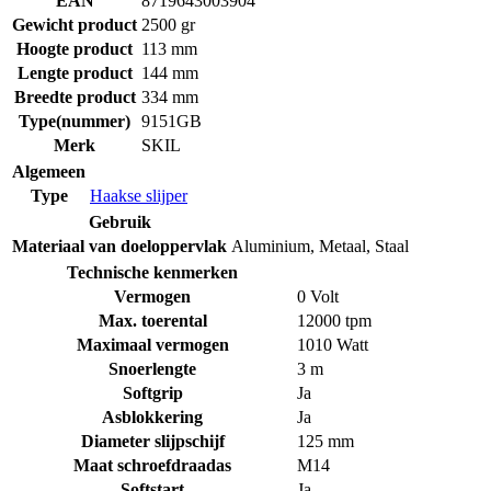
EAN
8719643003904
Gewicht product
2500 gr
Hoogte product
113 mm
Lengte product
144 mm
Breedte product
334 mm
Type(nummer)
9151GB
Merk
SKIL
Algemeen
Type
Haakse slijper
Gebruik
Materiaal van doeloppervlak
Aluminium
,
Metaal
,
Staal
Technische kenmerken
Vermogen
0 Volt
Max. toerental
12000 tpm
Maximaal vermogen
1010 Watt
Snoerlengte
3 m
Softgrip
Ja
Asblokkering
Ja
Diameter slijpschijf
125 mm
Maat schroefdraadas
M14
Softstart
Ja