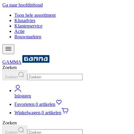
Ga naar hoofdinhoud
Toon hele assortiment
Klusadvies
Klantenservice
Actie
Bouwmarkten
GAMMA
Zoeken
Zoeken
Inloggen
Favorieten
,
0 artikelen
Winkelwagen
,
0 artikelen
Zoeken
Zoeken