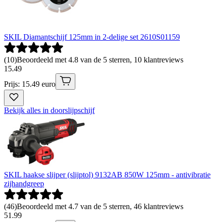
SKIL Diamantschijf 125mm in 2-delige set 2610S01159
(
10
)
Beoordeeld met 4.8 van de 5 sterren, 10 klantreviews
15
.
49
Prijs: 15.49 euro
Bekijk alles in doorslijpschijf
SKIL haakse slijper (slijptol) 9132AB 850W 125mm - antivibratie
zijhandgreep
(
46
)
Beoordeeld met 4.7 van de 5 sterren, 46 klantreviews
51
.
99