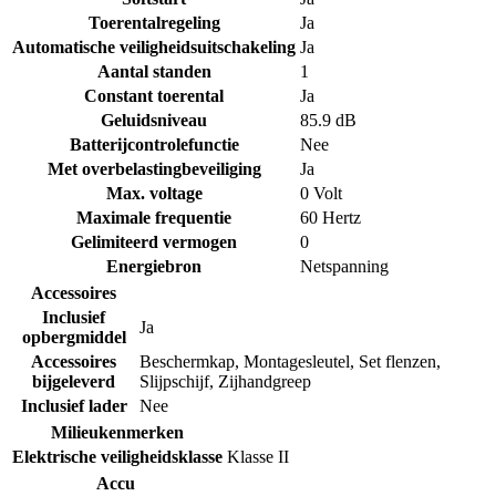
Toerentalregeling
Ja
Automatische veiligheidsuitschakeling
Ja
Aantal standen
1
Constant toerental
Ja
Geluidsniveau
85.9 dB
Batterijcontrolefunctie
Nee
Met overbelastingbeveiliging
Ja
Max. voltage
0 Volt
Maximale frequentie
60 Hertz
Gelimiteerd vermogen
0
Energiebron
Netspanning
Accessoires
Inclusief
Ja
opbergmiddel
Accessoires
Beschermkap
,
Montagesleutel
,
Set flenzen
,
bijgeleverd
Slijpschijf
,
Zijhandgreep
Inclusief lader
Nee
Milieukenmerken
Elektrische veiligheidsklasse
Klasse II
Accu