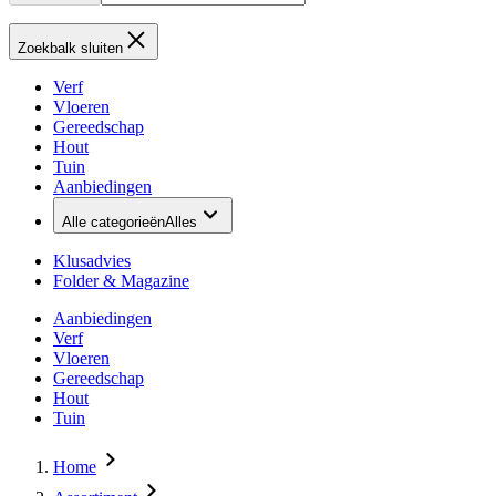
Zoekbalk sluiten
Verf
Vloeren
Gereedschap
Hout
Tuin
Aanbiedingen
Alle categorieën
Alles
Klusadvies
Folder & Magazine
Aanbiedingen
Verf
Vloeren
Gereedschap
Hout
Tuin
Home