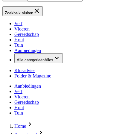
Zoekbalk sluiten
Verf
Vloeren
Gereedschap
Hout
Tuin
Aanbiedingen
Alle categorieën
Alles
Klusadvies
Folder & Magazine
Aanbiedingen
Verf
Vloeren
Gereedschap
Hout
Tuin
Home