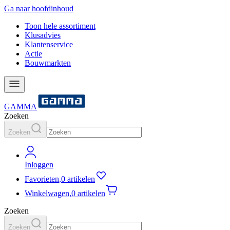
Ga naar hoofdinhoud
Toon hele assortiment
Klusadvies
Klantenservice
Actie
Bouwmarkten
GAMMA
Zoeken
Zoeken
Inloggen
Favorieten
,
0 artikelen
Winkelwagen
,
0 artikelen
Zoeken
Zoeken