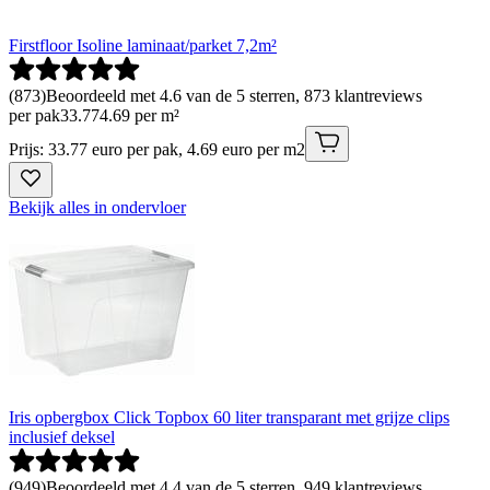
Firstfloor Isoline laminaat/parket 7,2m²
(
873
)
Beoordeeld met 4.6 van de 5 sterren, 873 klantreviews
per pak
33
.
77
4.69 per m²
Prijs: 33.77 euro per pak, 4.69 euro per m2
Bekijk alles in ondervloer
Iris opbergbox Click Topbox 60 liter transparant met grijze clips
inclusief deksel
(
949
)
Beoordeeld met 4.4 van de 5 sterren, 949 klantreviews