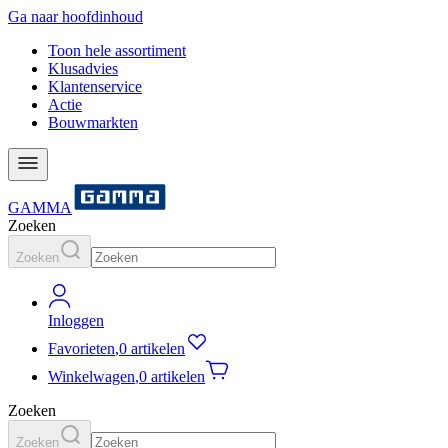
Ga naar hoofdinhoud
Toon hele assortiment
Klusadvies
Klantenservice
Actie
Bouwmarkten
GAMMA
Zoeken
Zoeken
Inloggen
Favorieten
,
0 artikelen
Winkelwagen
,
0 artikelen
Zoeken
Zoeken