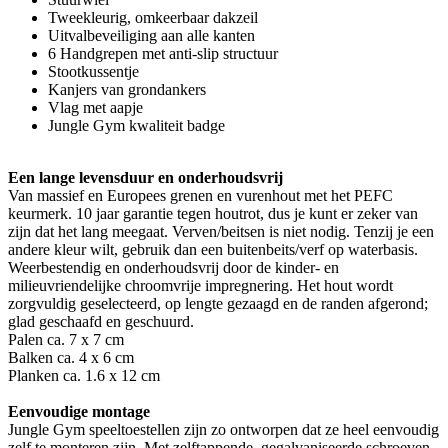
Tweekleurig, omkeerbaar dakzeil
Uitvalbeveiliging aan alle kanten
6 Handgrepen met anti-slip structuur
Stootkussentje
Kanjers van grondankers
Vlag met aapje
Jungle Gym kwaliteit badge
Een lange levensduur en onderhoudsvrij
Van massief en Europees grenen en vurenhout met het PEFC
keurmerk. 10 jaar garantie tegen houtrot, dus je kunt er zeker van
zijn dat het lang meegaat. Verven/beitsen is niet nodig. Tenzij je een
andere kleur wilt, gebruik dan een buitenbeits/verf op waterbasis.
Weerbestendig en onderhoudsvrij door de kinder- en
milieuvriendelijke chroomvrije impregnering. Het hout wordt
zorgvuldig geselecteerd, op lengte gezaagd en de randen afgerond;
glad geschaafd en geschuurd.
Palen ca. 7 x 7 cm
Balken ca. 4 x 6 cm
Planken ca. 1.6 x 12 cm
Eenvoudige montage
Jungle Gym speeltoestellen zijn zo ontworpen dat ze heel eenvoudig
zelf te monteren zijn. Met zelftappende, gegalvaniseerde schroeven