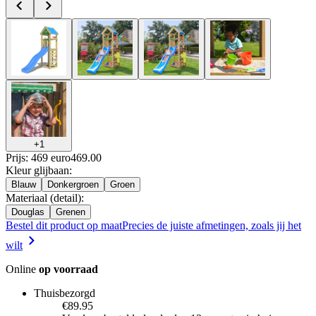
+
1
Prijs: 469 euro
469
.
00
Kleur glijbaan
:
Blauw
Donkergroen
Groen
Materiaal (detail)
:
Douglas
Grenen
Bestel dit product op maat
Precies de juiste afmetingen, zoals jij het
wilt
Online
op voorraad
Thuisbezorgd
€89.95