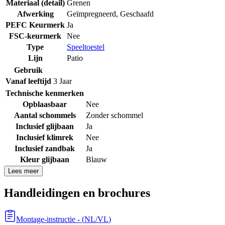
Materiaal (detail)
Grenen
Afwerking
Geïmpregneerd
,
Geschaafd
PEFC Keurmerk
Ja
FSC-keurmerk
Nee
Type
Speeltoestel
Lijn
Patio
Gebruik
Vanaf leeftijd
3 Jaar
Technische kenmerken
Opblaasbaar
Nee
Aantal schommels
Zonder schommel
Inclusief glijbaan
Ja
Inclusief klimrek
Nee
Inclusief zandbak
Ja
Kleur glijbaan
Blauw
Lees meer
Handleidingen en brochures
Montage-instructie
- (
NL/VL
)