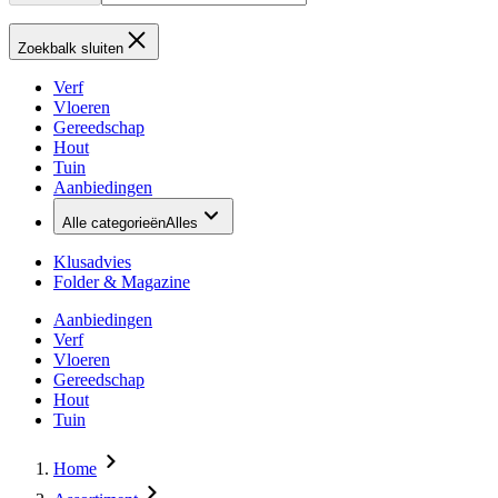
Zoekbalk sluiten
Verf
Vloeren
Gereedschap
Hout
Tuin
Aanbiedingen
Alle categorieën
Alles
Klusadvies
Folder & Magazine
Aanbiedingen
Verf
Vloeren
Gereedschap
Hout
Tuin
Home