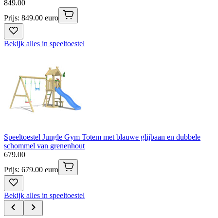
849
.
00
Prijs: 849.00 euro
Bekijk alles in speeltoestel
Speeltoestel Jungle Gym Totem met blauwe glijbaan en dubbele
schommel van grenenhout
679
.
00
Prijs: 679.00 euro
Bekijk alles in speeltoestel