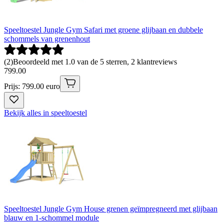
Speeltoestel Jungle Gym Safari met groene glijbaan en dubbele
schommels van grenenhout
(
2
)
Beoordeeld met 1.0 van de 5 sterren, 2 klantreviews
799
.
00
Prijs: 799.00 euro
Bekijk alles in speeltoestel
Speeltoestel Jungle Gym House grenen geïmpregneerd met glijbaan
blauw en 1-schommel module