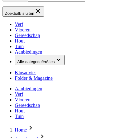
Zoekbalk sluiten
Verf
Vloeren
Gereedschap
Hout
Tuin
Aanbiedingen
Alle categorieën
Alles
Klusadvies
Folder & Magazine
Aanbiedingen
Verf
Vloeren
Gereedschap
Hout
Tuin
Home