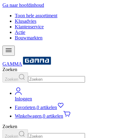
Ga naar hoofdinhoud
Toon hele assortiment
Klusadvies
Klantenservice
Actie
Bouwmarkten
GAMMA
Zoeken
Zoeken
Inloggen
Favorieten
,
0 artikelen
Winkelwagen
,
0 artikelen
Zoeken
Zoeken