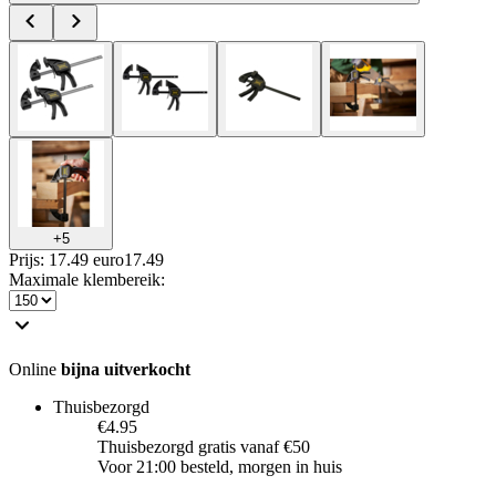
+
5
Prijs: 17.49 euro
17
.
49
Maximale klembereik
:
Online
bijna uitverkocht
Thuisbezorgd
€4.95
Thuisbezorgd gratis vanaf €50
Voor 21:00 besteld, morgen in huis