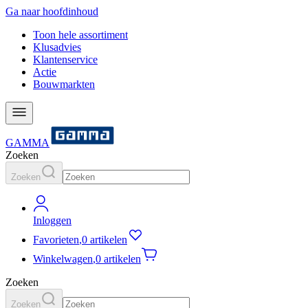
Ga naar hoofdinhoud
Toon hele assortiment
Klusadvies
Klantenservice
Actie
Bouwmarkten
GAMMA
Zoeken
Zoeken
Inloggen
Favorieten
,
0 artikelen
Winkelwagen
,
0 artikelen
Zoeken
Zoeken