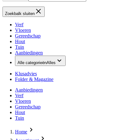
Zoekbalk sluiten
Verf
Vloeren
Gereedschap
Hout
Tuin
Aanbiedingen
Alle categorieën
Alles
Klusadvies
Folder & Magazine
Aanbiedingen
Verf
Vloeren
Gereedschap
Hout
Tuin
Home