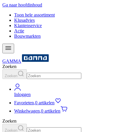
Ga naar hoofdinhoud
Toon hele assortiment
Klusadvies
Klantenservice
Actie
Bouwmarkten
GAMMA
Zoeken
Zoeken
Inloggen
Favorieten
,
0 artikelen
Winkelwagen
,
0 artikelen
Zoeken
Zoeken