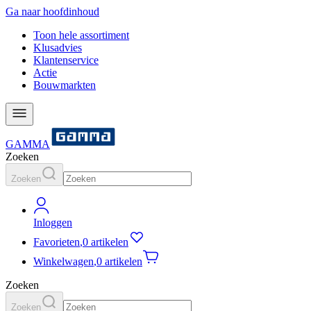
Ga naar hoofdinhoud
Toon hele assortiment
Klusadvies
Klantenservice
Actie
Bouwmarkten
GAMMA
Zoeken
Zoeken
Inloggen
Favorieten
,
0 artikelen
Winkelwagen
,
0 artikelen
Zoeken
Zoeken