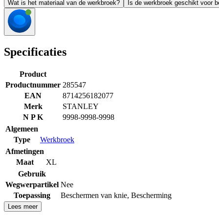
Wat is het materiaal van de werkbroek?
Is de werkbroek geschikt voor 
Specificaties
Product
Productnummer
285547
EAN
8714256182077
Merk
STANLEY
N P K
9998-9998-9998
Algemeen
Type
Werkbroek
Afmetingen
Maat
XL
Gebruik
Wegwerpartikel
Nee
Toepassing
Beschermen van knie
,
Bescherming
Lees meer