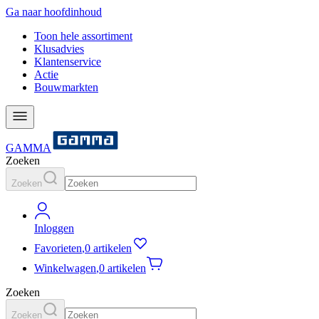
Ga naar hoofdinhoud
Toon hele assortiment
Klusadvies
Klantenservice
Actie
Bouwmarkten
GAMMA
Zoeken
Zoeken
Inloggen
Favorieten
,
0 artikelen
Winkelwagen
,
0 artikelen
Zoeken
Zoeken