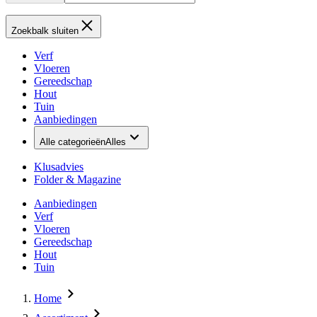
Zoekbalk sluiten
Verf
Vloeren
Gereedschap
Hout
Tuin
Aanbiedingen
Alle categorieën
Alles
Klusadvies
Folder & Magazine
Aanbiedingen
Verf
Vloeren
Gereedschap
Hout
Tuin
Home