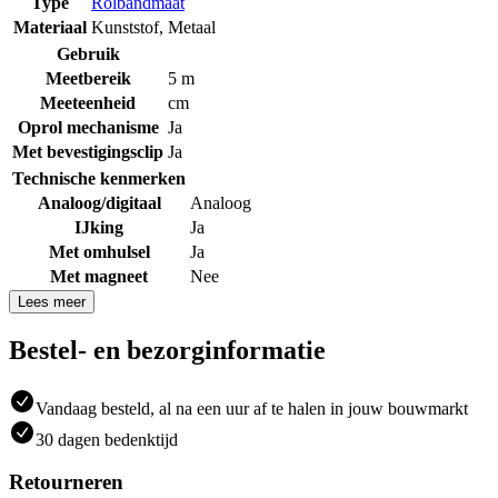
Type
Rolbandmaat
Materiaal
Kunststof
,
Metaal
Gebruik
Meetbereik
5 m
Meeteenheid
cm
Oprol mechanisme
Ja
Met bevestigingsclip
Ja
Technische kenmerken
Analoog/digitaal
Analoog
IJking
Ja
Met omhulsel
Ja
Met magneet
Nee
Lees meer
Bestel- en bezorginformatie
Vandaag besteld, al na een uur af te halen in jouw bouwmarkt
30 dagen bedenktijd
Retourneren