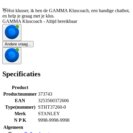
👋
Hoi klusser, ik ben de GAMMA Kluscoach, een handige chatbot,
en help je graag met je klus.
GAMMA Kluscoach - Altijd bereikbaar
Andere vraag...
Specificaties
Product
Productnummer
373743
EAN
3253560372606
Type(nummer)
STHT37260-0
Merk
STANLEY
N P K
9998-9998-9998
Algemeen