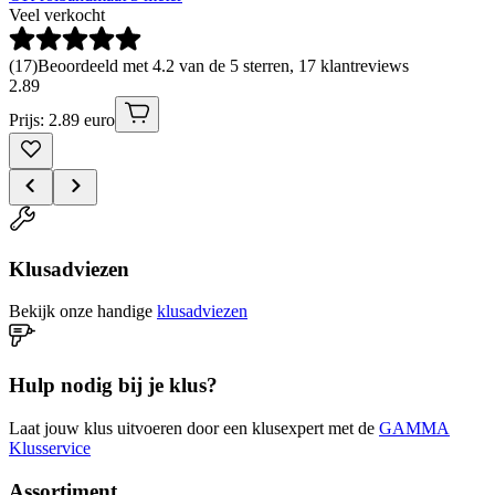
Veel verkocht
(
17
)
Beoordeeld met 4.2 van de 5 sterren, 17 klantreviews
2
.
89
Prijs: 2.89 euro
Klusadviezen
Bekijk onze handige
klusadviezen
Hulp nodig bij je klus?
Laat jouw klus uitvoeren door een klusexpert met de
GAMMA
Klusservice
Assortiment