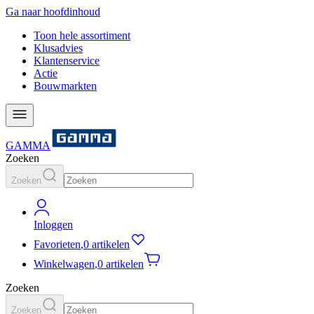
Ga naar hoofdinhoud
Toon hele assortiment
Klusadvies
Klantenservice
Actie
Bouwmarkten
GAMMA
Zoeken
Zoeken
Inloggen
Favorieten
,
0 artikelen
Winkelwagen
,
0 artikelen
Zoeken
Zoeken