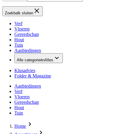
Zoekbalk sluiten
Verf
Vloeren
Gereedschap
Hout
Tuin
Aanbiedingen
Alle categorieën
Alles
Klusadvies
Folder & Magazine
Aanbiedingen
Verf
Vloeren
Gereedschap
Hout
Tuin
Home