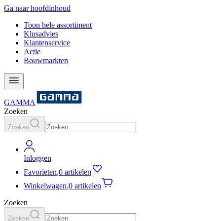
Ga naar hoofdinhoud
Toon hele assortiment
Klusadvies
Klantenservice
Actie
Bouwmarkten
GAMMA
Zoeken
Zoeken
Inloggen
Favorieten
,
0 artikelen
Winkelwagen
,
0 artikelen
Zoeken
Zoeken