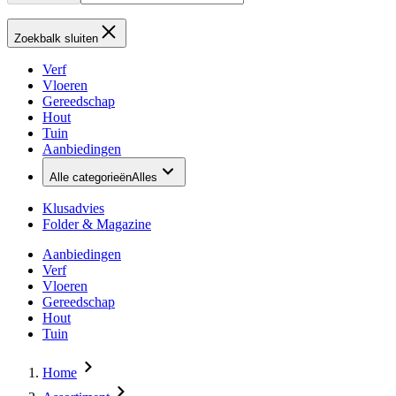
Zoekbalk sluiten
Verf
Vloeren
Gereedschap
Hout
Tuin
Aanbiedingen
Alle categorieën
Alles
Klusadvies
Folder & Magazine
Aanbiedingen
Verf
Vloeren
Gereedschap
Hout
Tuin
Home