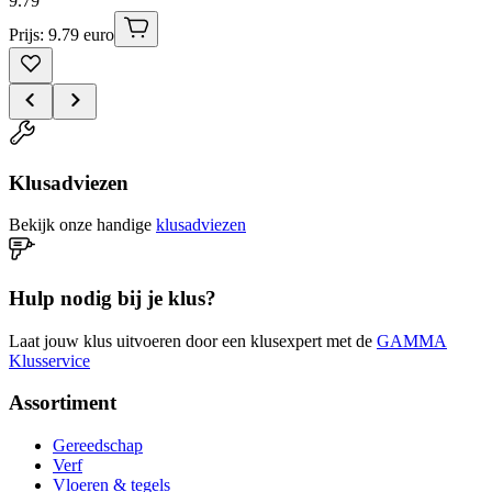
9
.
79
Prijs: 9.79 euro
Klusadviezen
Bekijk onze handige
klusadviezen
Hulp nodig bij je klus?
Laat jouw klus uitvoeren door een klusexpert met de
GAMMA
Klusservice
Assortiment
Gereedschap
Verf
Vloeren & tegels