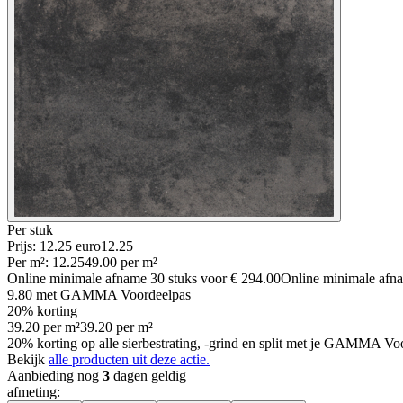
Per
stuk
Prijs: 12.25 euro
12
.
25
Per
m²
:
12.25
49.00
per
m²
Online minimale afname
30
stuks voor
€ 294.00
Online minimale af
9.80
met GAMMA Voordeelpas
20% korting
39.20
per
m²
39.20
per
m²
20% korting op alle sierbestrating, -grind en split met je GAMMA Voo
Bekijk
alle producten uit deze actie.
Aanbieding nog
3
dagen geldig
afmeting
: