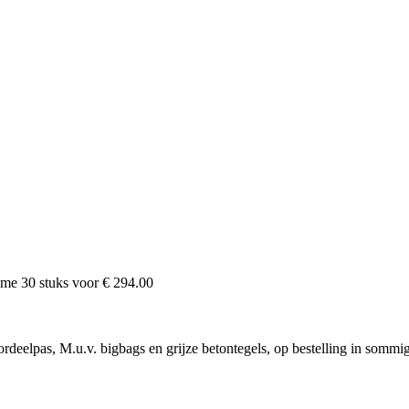
name
30
stuks voor
€ 294.00
rdeelpas, M.u.v. bigbags en grijze betontegels, op bestelling in sommi