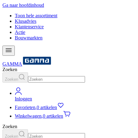
Ga naar hoofdinhoud
Toon hele assortiment
Klusadvies
Klantenservice
Actie
Bouwmarkten
GAMMA
Zoeken
Zoeken
Inloggen
Favorieten
,
0 artikelen
Winkelwagen
,
0 artikelen
Zoeken
Zoeken