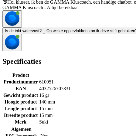
👋
Hoi klusser, ik ben de GAMMA Kluscoach, een handige chatbot, en 
GAMMA Kluscoach - Altijd bereikbaar
Is de inkt watervast?
Op welke oppervlakken kan ik deze stift gebruiken
Specificaties
Product
Productnummer
610051
EAN
4032526707831
Gewicht product
16 gr
Hoogte product
140 mm
Lengte product
15 mm
Breedte product
15 mm
Merk
Suki
Algemeen
FSC-keurmerk
Nee