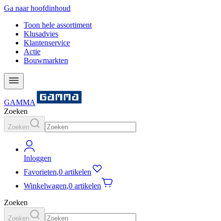
Ga naar hoofdinhoud
Toon hele assortiment
Klusadvies
Klantenservice
Actie
Bouwmarkten
GAMMA
Zoeken
Zoeken
Inloggen
Favorieten
,
0 artikelen
Winkelwagen
,
0 artikelen
Zoeken
Zoeken