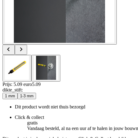
Prijs: 5.09 euro
5
.
09
dikte_stift
:
1 mm
1-3 mm
Dit product wordt niet thuis bezorgd
Click & collect
gratis
Vandaag besteld, al na een uur af te halen in jouw bouw