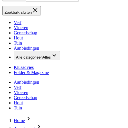
Zoekbalk sluiten
Verf
Vloeren
Gereedschap
Hout
Tuin
Aanbiedingen
Alle categorieën
Alles
Klusadvies
Folder & Magazine
Aanbiedingen
Verf
Vloeren
Gereedschap
Hout
Tuin
Home