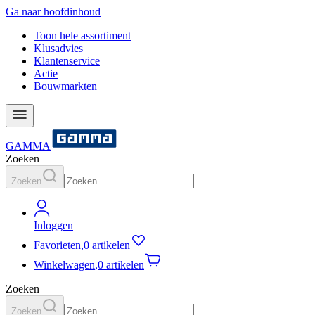
Ga naar hoofdinhoud
Toon hele assortiment
Klusadvies
Klantenservice
Actie
Bouwmarkten
GAMMA
Zoeken
Zoeken
Inloggen
Favorieten
,
0 artikelen
Winkelwagen
,
0 artikelen
Zoeken
Zoeken