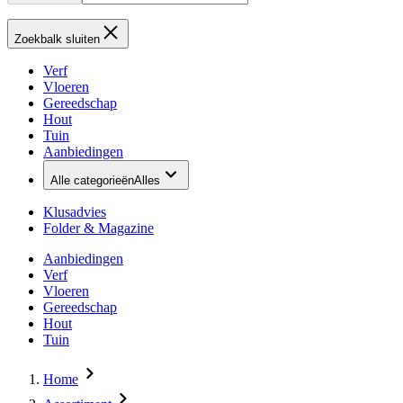
Zoekbalk sluiten
Verf
Vloeren
Gereedschap
Hout
Tuin
Aanbiedingen
Alle categorieën
Alles
Klusadvies
Folder & Magazine
Aanbiedingen
Verf
Vloeren
Gereedschap
Hout
Tuin
Home