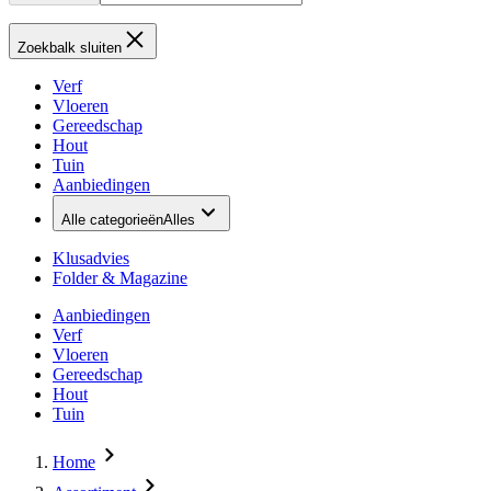
Zoekbalk sluiten
Verf
Vloeren
Gereedschap
Hout
Tuin
Aanbiedingen
Alle categorieën
Alles
Klusadvies
Folder & Magazine
Aanbiedingen
Verf
Vloeren
Gereedschap
Hout
Tuin
Home