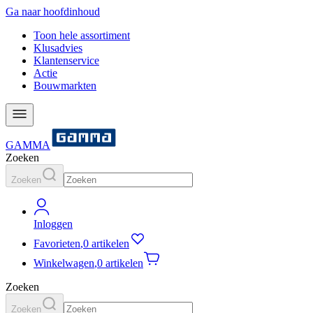
Ga naar hoofdinhoud
Toon hele assortiment
Klusadvies
Klantenservice
Actie
Bouwmarkten
GAMMA
Zoeken
Zoeken
Inloggen
Favorieten
,
0 artikelen
Winkelwagen
,
0 artikelen
Zoeken
Zoeken