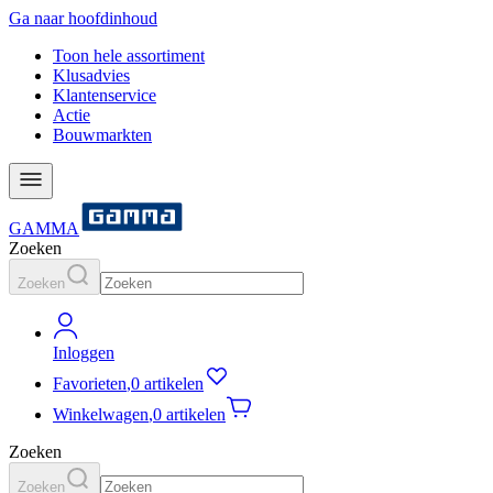
Ga naar hoofdinhoud
Toon hele assortiment
Klusadvies
Klantenservice
Actie
Bouwmarkten
GAMMA
Zoeken
Zoeken
Inloggen
Favorieten
,
0 artikelen
Winkelwagen
,
0 artikelen
Zoeken
Zoeken