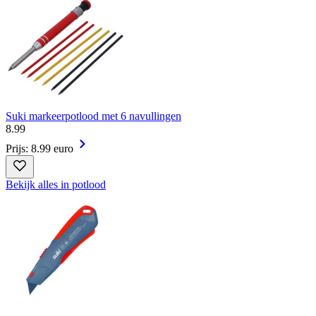
Suki markeerpotlood met 6 navullingen
8
.
99
Prijs: 8.99 euro
Bekijk alles in potlood