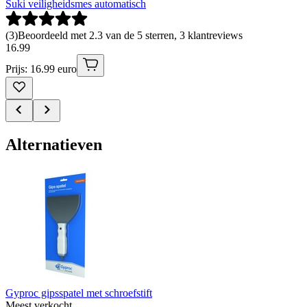
Suki veiligheidsmes automatisch
(
3
)
Beoordeeld met 2.3 van de 5 sterren, 3 klantreviews
16
.
99
Prijs: 16.99 euro
Alternatieven
Gyproc gipsspatel met schroefstift
Meest verkocht