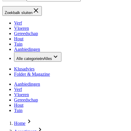
Zoekbalk sluiten
Verf
Vloeren
Gereedschap
Hout
Tuin
Aanbiedingen
Alle categorieën
Alles
Klusadvies
Folder & Magazine
Aanbiedingen
Verf
Vloeren
Gereedschap
Hout
Tuin
Home