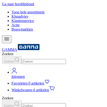
Ga naar hoofdinhoud
Toon hele assortiment
Klusadvies
Klantenservice
Actie
Bouwmarkten
GAMMA
Zoeken
Zoeken
Inloggen
Favorieten
,
0 artikelen
Winkelwagen
,
0 artikelen
Zoeken
Zoeken