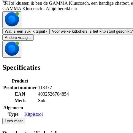
👋
Hoi klusser, ik ben de GAMMA Kluscoach, een handige chatbot, en 
GAMMA Kluscoach - Altijd bereikbaar
Wat is een suki kitspuit?
Voor welke kitkokers is het kitpistool geschikt?
Andere vraag...
Specificaties
Product
Productnummer
113377
EAN
4032526704854
Merk
Suki
Algemeen
Type
Kitpistool
Lees meer