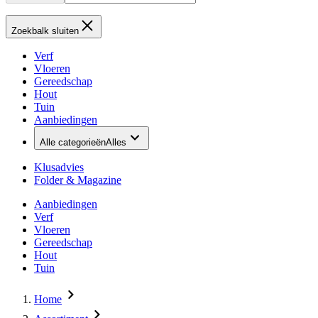
Zoekbalk sluiten
Verf
Vloeren
Gereedschap
Hout
Tuin
Aanbiedingen
Alle categorieën
Alles
Klusadvies
Folder & Magazine
Aanbiedingen
Verf
Vloeren
Gereedschap
Hout
Tuin
Home