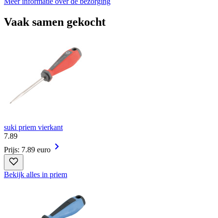
Meer informatie over de bezorging
Vaak samen gekocht
suki priem vierkant
7
.
89
Prijs: 7.89 euro
Bekijk alles in priem