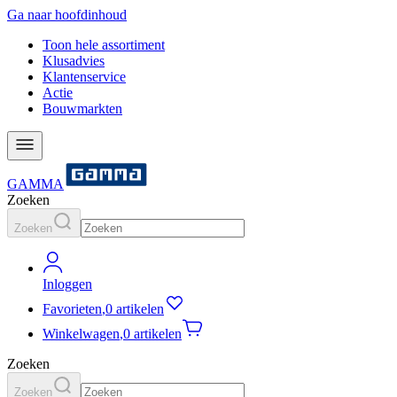
Ga naar hoofdinhoud
Toon hele assortiment
Klusadvies
Klantenservice
Actie
Bouwmarkten
GAMMA
Zoeken
Zoeken
Inloggen
Favorieten
,
0 artikelen
Winkelwagen
,
0 artikelen
Zoeken
Zoeken