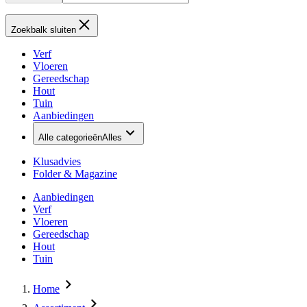
Zoekbalk sluiten
Verf
Vloeren
Gereedschap
Hout
Tuin
Aanbiedingen
Alle categorieën
Alles
Klusadvies
Folder & Magazine
Aanbiedingen
Verf
Vloeren
Gereedschap
Hout
Tuin
Home