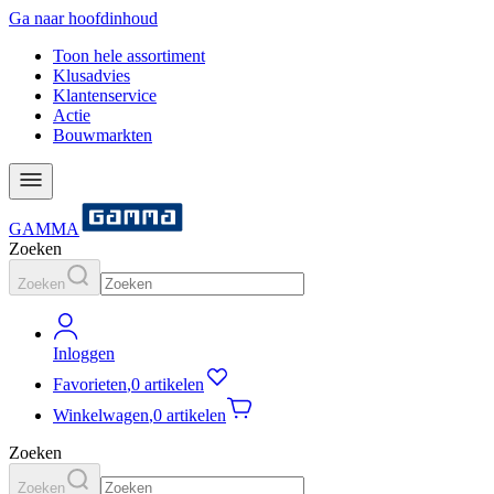
Ga naar hoofdinhoud
Toon hele assortiment
Klusadvies
Klantenservice
Actie
Bouwmarkten
GAMMA
Zoeken
Zoeken
Inloggen
Favorieten
,
0 artikelen
Winkelwagen
,
0 artikelen
Zoeken
Zoeken