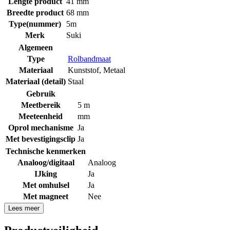
Lengte product
41 mm
Breedte product
68 mm
Type(nummer)
5m
Merk
Suki
Algemeen
Type
Rolbandmaat
Materiaal
Kunststof
,
Metaal
Materiaal (detail)
Staal
Gebruik
Meetbereik
5 m
Meeteenheid
mm
Oprol mechanisme
Ja
Met bevestigingsclip
Ja
Technische kenmerken
Analoog/digitaal
Analoog
IJking
Ja
Met omhulsel
Ja
Met magneet
Nee
Lees meer