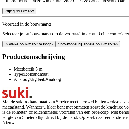
Dit product is in deze winkel niet voor Click & Collect beschikbaar.
Wijzig bouwmarkt
Voorraad in de bouwmarkt
Selecteer jouw bouwmarkt om de voorraad in de winkel te controlere
In welke bouwmarkt te koop?
Showmodel bij andere bouwmarkten
Productomschrijving
Meetbereik:5 m
Type:Rolbandmaat
Analoog/digitaal:Analoog
Met de suki rolbandmaat van 5meter meet u zowel buitenwerkse als b
meetafstand. Wanneer u klaar bent met opmeten zorgt de krachtige vee
is de rolmeter, of rolcentimeter, voorzien van een broekclip. Met be
lengte van 5meter altijd direct bij de hand. Op zoek naar een andere
Nieuw