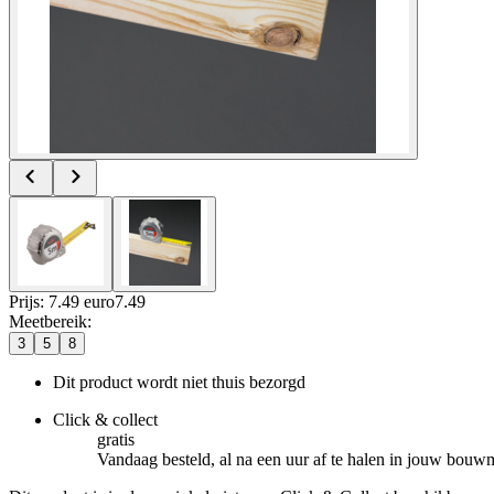
Prijs: 7.49 euro
7
.
49
Meetbereik
:
3
5
8
Dit product wordt niet thuis bezorgd
Click & collect
gratis
Vandaag besteld, al na een uur af te halen in jouw bouw