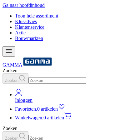
Ga naar hoofdinhoud
Toon hele assortiment
Klusadvies
Klantenservice
Actie
Bouwmarkten
GAMMA
Zoeken
Zoeken
Inloggen
Favorieten
,
0 artikelen
Winkelwagen
,
0 artikelen
Zoeken
Zoeken