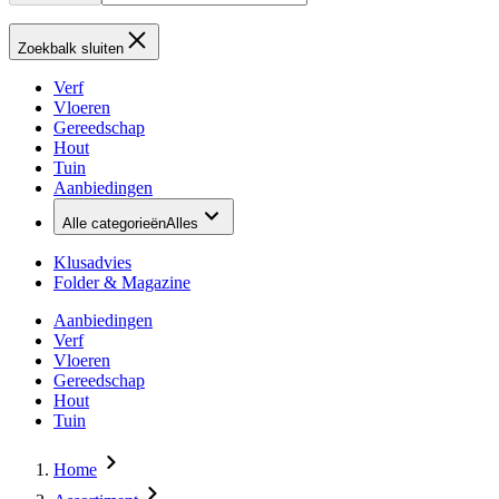
Zoekbalk sluiten
Verf
Vloeren
Gereedschap
Hout
Tuin
Aanbiedingen
Alle categorieën
Alles
Klusadvies
Folder & Magazine
Aanbiedingen
Verf
Vloeren
Gereedschap
Hout
Tuin
Home