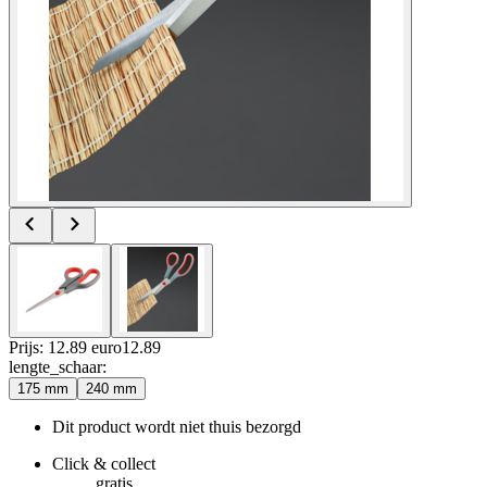
Prijs: 12.89 euro
12
.
89
lengte_schaar
:
175 mm
240 mm
Dit product wordt niet thuis bezorgd
Click & collect
gratis