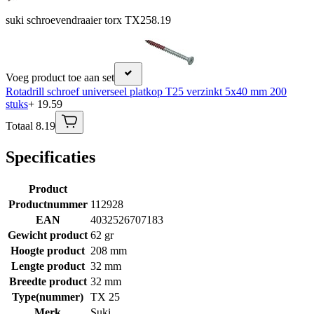
suki schroevendraaier torx TX25
8.19
Voeg product toe aan set
Rotadrill schroef universeel platkop T25 verzinkt 5x40 mm 200
stuks
+ 19.59
Totaal 8.19
Specificaties
Product
Productnummer
112928
EAN
4032526707183
Gewicht product
62 gr
Hoogte product
208 mm
Lengte product
32 mm
Breedte product
32 mm
Type(nummer)
TX 25
Merk
Suki