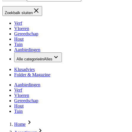
Zoekbalk sluiten
Verf
Vloeren
Gereedschap
Hout
Tuin
Aanbiedingen
Alle categorieën
Alles
Klusadvies
Folder & Magazine
Aanbiedingen
Verf
Vloeren
Gereedschap
Hout
Tuin
Home