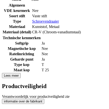
Algemeen
VDE keurmerk
Nee
Soort stift
Vaste stift
Type
Schroevendraaier
Materiaal
Kunststof
,
Metaal
Materiaal (detail)
CR-V (Chroom-vanadiumstaal)
Technische kenmerken
Softgrip
Ja
Magnetische kop
Nee
Ratelinrichting
Nee
Geharde punt
Ja
Type kop
T
Maat kop
T 25
Lees meer
Productveiligheid
Verantwoordelijk voor productveiligheid zie
informatie over de fabrikant