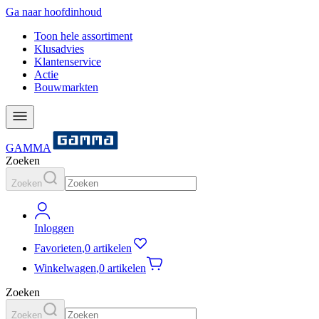
Ga naar hoofdinhoud
Toon hele assortiment
Klusadvies
Klantenservice
Actie
Bouwmarkten
GAMMA
Zoeken
Zoeken
Inloggen
Favorieten
,
0 artikelen
Winkelwagen
,
0 artikelen
Zoeken
Zoeken