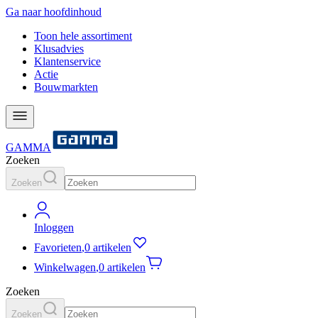
Ga naar hoofdinhoud
Toon hele assortiment
Klusadvies
Klantenservice
Actie
Bouwmarkten
GAMMA
Zoeken
Zoeken
Inloggen
Favorieten
,
0 artikelen
Winkelwagen
,
0 artikelen
Zoeken
Zoeken