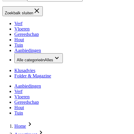
Zoekbalk sluiten
Verf
Vloeren
Gereedschap
Hout
Tuin
Aanbiedingen
Alle categorieën
Alles
Klusadvies
Folder & Magazine
Aanbiedingen
Verf
Vloeren
Gereedschap
Hout
Tuin
Home