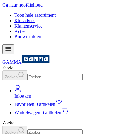
Ga naar hoofdinhoud
Toon hele assortiment
Klusadvies
Klantenservice
Actie
Bouwmarkten
GAMMA
Zoeken
Zoeken
Inloggen
Favorieten
,
0 artikelen
Winkelwagen
,
0 artikelen
Zoeken
Zoeken