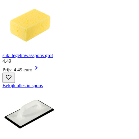
suki tegelinwasspons grof
4
.
49
Prijs: 4.49 euro
Bekijk alles in spons