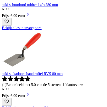
suki schuurbord rubber 140x280 mm
6
.
99
Prijs: 6.99 euro
Bekijk alles in invoegbord
suki stukadoors bandtroffel RVS 80 mm
(
1
)
Beoordeeld met 5.0 van de 5 sterren, 1 klantreview
6
.
99
Prijs: 6.99 euro