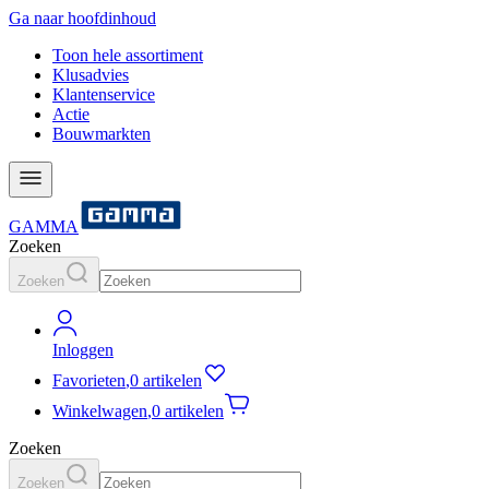
Ga naar hoofdinhoud
Toon hele assortiment
Klusadvies
Klantenservice
Actie
Bouwmarkten
GAMMA
Zoeken
Zoeken
Inloggen
Favorieten
,
0 artikelen
Winkelwagen
,
0 artikelen
Zoeken
Zoeken