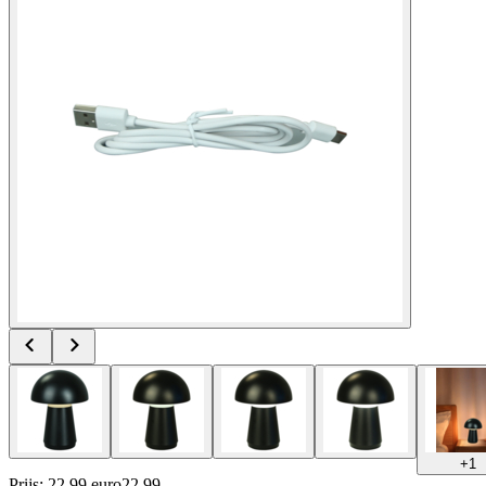
+
1
Prijs: 22.99 euro
22
.
99