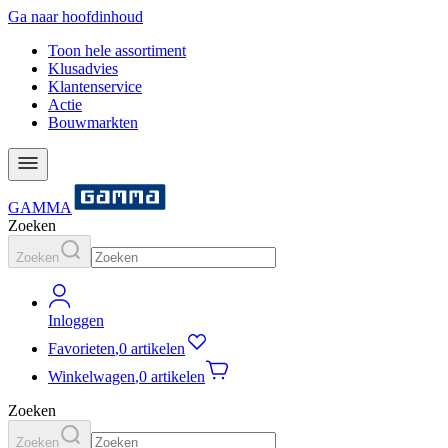
Ga naar hoofdinhoud
Toon hele assortiment
Klusadvies
Klantenservice
Actie
Bouwmarkten
GAMMA
Zoeken
Zoeken
Inloggen
Favorieten
,
0 artikelen
Winkelwagen
,
0 artikelen
Zoeken
Zoeken