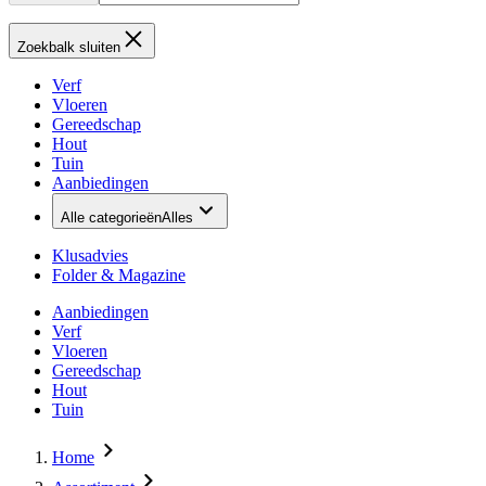
Zoekbalk sluiten
Verf
Vloeren
Gereedschap
Hout
Tuin
Aanbiedingen
Alle categorieën
Alles
Klusadvies
Folder & Magazine
Aanbiedingen
Verf
Vloeren
Gereedschap
Hout
Tuin
Home