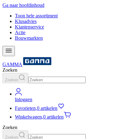
Ga naar hoofdinhoud
Toon hele assortiment
Klusadvies
Klantenservice
Actie
Bouwmarkten
GAMMA
Zoeken
Zoeken
Inloggen
Favorieten
,
0 artikelen
Winkelwagen
,
0 artikelen
Zoeken
Zoeken