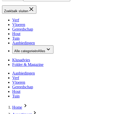
Zoekbalk sluiten
Verf
Vloeren
Gereedschap
Hout
Tuin
Aanbiedingen
Alle categorieën
Alles
Klusadvies
Folder & Magazine
Aanbiedingen
Verf
Vloeren
Gereedschap
Hout
Tuin
Home