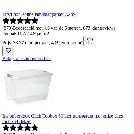
Firstfloor Isoline laminaat/parket 7,2m²
(
873
)
Beoordeeld met 4.6 van de 5 sterren, 873 klantreviews
per pak
33
.
77
4.69 per m²
Prijs: 33.77 euro per pak, 4.69 euro per m2
Bekijk alles in ondervloer
Iris opbergbox Click Topbox 60 liter transparant met grijze clips
inclusief deksel