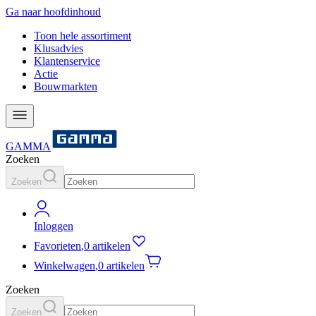
Ga naar hoofdinhoud
Toon hele assortiment
Klusadvies
Klantenservice
Actie
Bouwmarkten
GAMMA
Zoeken
Zoeken
Inloggen
Favorieten
,
0 artikelen
Winkelwagen
,
0 artikelen
Zoeken
Zoeken