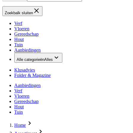
Zoekbalk sluiten
Verf
Vloeren
Gereedschap
Hout
Tuin
Aanbiedingen
Alle categorieën
Alles
Klusadvies
Folder & Magazine
Aanbiedingen
Verf
Vloeren
Gereedschap
Hout
Tuin
Home