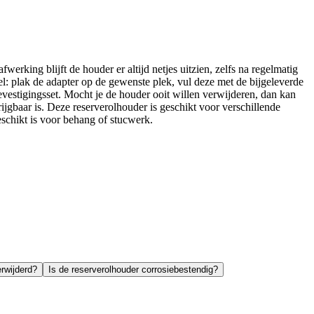
rking blijft de houder er altijd netjes uitzien, zelfs na regelmatig
el: plak de adapter op de gewenste plek, vul deze met de bijgeleverde
bevestigingsset. Mocht je de houder ooit willen verwijderen, dan kan
jgbaar is. Deze reserverolhouder is geschikt voor verschillende
eschikt is voor behang of stucwerk.
rwijderd?
Is de reserverolhouder corrosiebestendig?