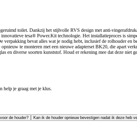
uimd toilet. Dankzij het stijlvolle RVS design met anti-vingerafdrukafwe
innovatieve tesa® Power.Kit technologie. Het installatieproces is simp
De verpakking bevat alles wat je nodig hebt, inclusief de rolhouder en 
e opnieuw te monteren met een nieuwe adapterset BK20, die apart verkri
glas en diverse soorten kunststof. Houd er rekening mee dat deze niet g
help je graag met je klus.
 voor de houder?
Kan ik de houder opnieuw bevestigen nadat ik deze heb ve