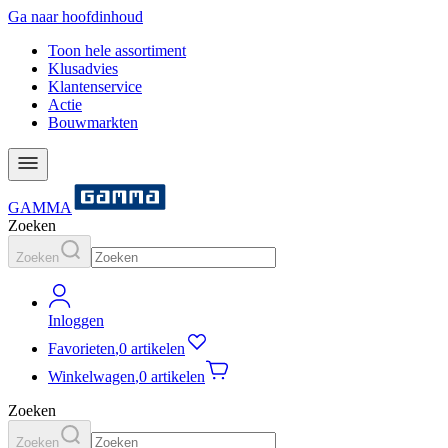
Ga naar hoofdinhoud
Toon hele assortiment
Klusadvies
Klantenservice
Actie
Bouwmarkten
GAMMA
Zoeken
Zoeken
Inloggen
Favorieten
,
0 artikelen
Winkelwagen
,
0 artikelen
Zoeken
Zoeken