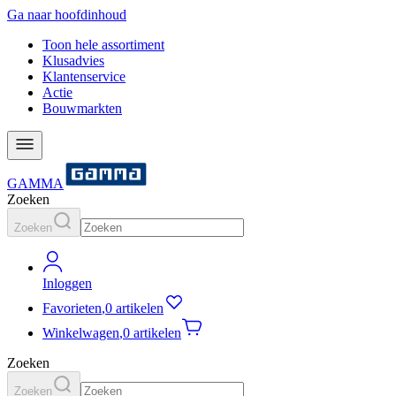
Ga naar hoofdinhoud
Toon hele assortiment
Klusadvies
Klantenservice
Actie
Bouwmarkten
GAMMA
Zoeken
Zoeken
Inloggen
Favorieten
,
0 artikelen
Winkelwagen
,
0 artikelen
Zoeken
Zoeken