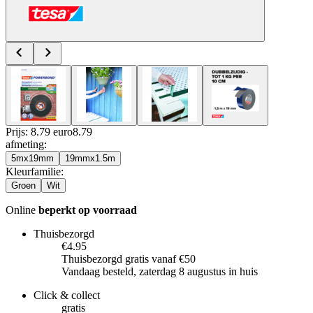
Prijs: 8.79 euro
8
.
79
afmeting
:
5mx19mm
19mmx1.5m
Kleurfamilie
:
Groen
Wit
Online
beperkt op voorraad
Thuisbezorgd
€4.95
Thuisbezorgd gratis vanaf €50
Vandaag besteld, zaterdag 8 augustus in huis
Click & collect
gratis