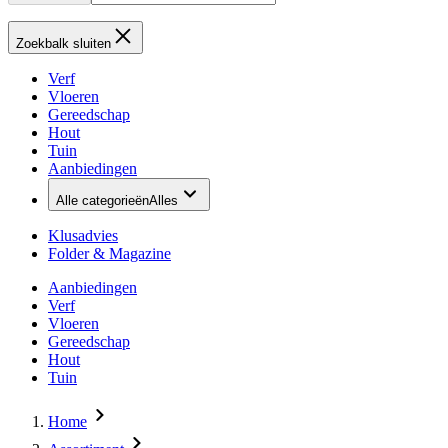
Zoekbalk sluiten
Verf
Vloeren
Gereedschap
Hout
Tuin
Aanbiedingen
Alle categorieën
Alles
Klusadvies
Folder & Magazine
Aanbiedingen
Verf
Vloeren
Gereedschap
Hout
Tuin
Home