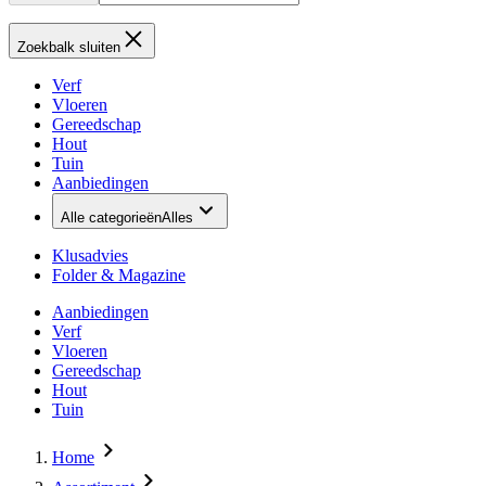
Zoekbalk sluiten
Verf
Vloeren
Gereedschap
Hout
Tuin
Aanbiedingen
Alle categorieën
Alles
Klusadvies
Folder & Magazine
Aanbiedingen
Verf
Vloeren
Gereedschap
Hout
Tuin
Home