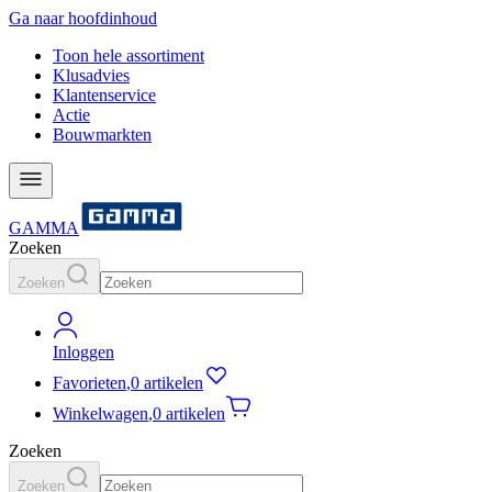
Ga naar hoofdinhoud
Toon hele assortiment
Klusadvies
Klantenservice
Actie
Bouwmarkten
GAMMA
Zoeken
Zoeken
Inloggen
Favorieten
,
0 artikelen
Winkelwagen
,
0 artikelen
Zoeken
Zoeken