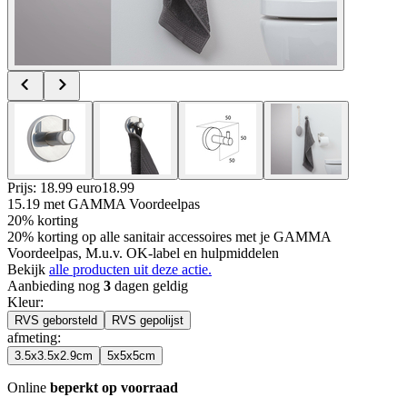
Prijs: 18.99 euro
18
.
99
15.19
met GAMMA Voordeelpas
20% korting
20% korting op alle sanitair accessoires met je GAMMA
Voordeelpas, M.u.v. OK-label en hulpmiddelen
Bekijk
alle producten uit deze actie.
Aanbieding nog
3
dagen geldig
Kleur
:
RVS geborsteld
RVS gepolijst
afmeting
:
3.5x3.5x2.9cm
5x5x5cm
Online
beperkt op voorraad