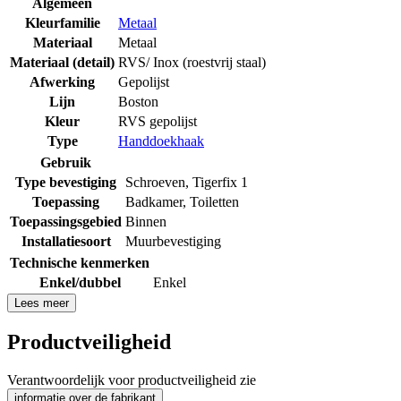
Algemeen
Kleurfamilie
Metaal
Materiaal
Metaal
Materiaal (detail)
RVS/ Inox (roestvrij staal)
Afwerking
Gepolijst
Lijn
Boston
Kleur
RVS gepolijst
Type
Handdoekhaak
Gebruik
Type bevestiging
Schroeven
,
Tigerfix 1
Toepassing
Badkamer
,
Toiletten
Toepassingsgebied
Binnen
Installatiesoort
Muurbevestiging
Technische kenmerken
Enkel/dubbel
Enkel
Lees meer
Productveiligheid
Verantwoordelijk voor productveiligheid zie
informatie over de fabrikant