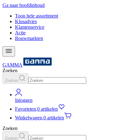
Ga naar hoofdinhoud
Toon hele assortiment
Klusadvies
Klantenservice
Actie
Bouwmarkten
GAMMA
Zoeken
Zoeken
Inloggen
Favorieten
,
0 artikelen
Winkelwagen
,
0 artikelen
Zoeken
Zoeken