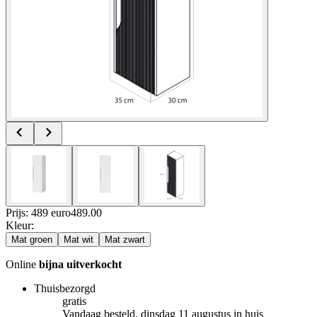
Prijs: 489 euro
489
.
00
Kleur
:
Mat groen
Mat wit
Mat zwart
Online
bijna uitverkocht
Thuisbezorgd
gratis
Vandaag besteld, dinsdag 11 augustus in huis