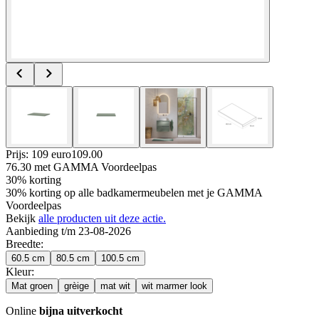
Prijs: 109 euro
109
.
00
76.30
met GAMMA Voordeelpas
30% korting
30% korting op alle badkamermeubelen met je GAMMA
Voordeelpas
Bekijk
alle producten uit deze actie.
Aanbieding t/m 23-08-2026
Breedte
:
60.5 cm
80.5 cm
100.5 cm
Kleur
:
Mat groen
grèige
mat wit
wit marmer look
Online
bijna uitverkocht