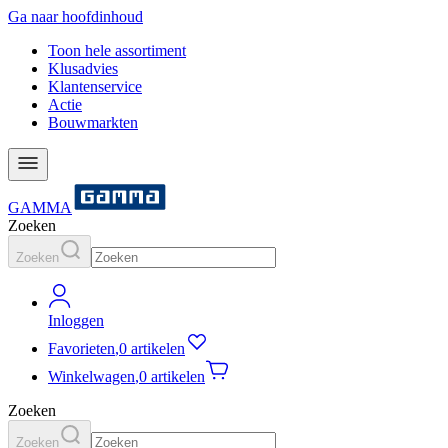
Ga naar hoofdinhoud
Toon hele assortiment
Klusadvies
Klantenservice
Actie
Bouwmarkten
GAMMA
Zoeken
Zoeken
Inloggen
Favorieten
,
0 artikelen
Winkelwagen
,
0 artikelen
Zoeken
Zoeken