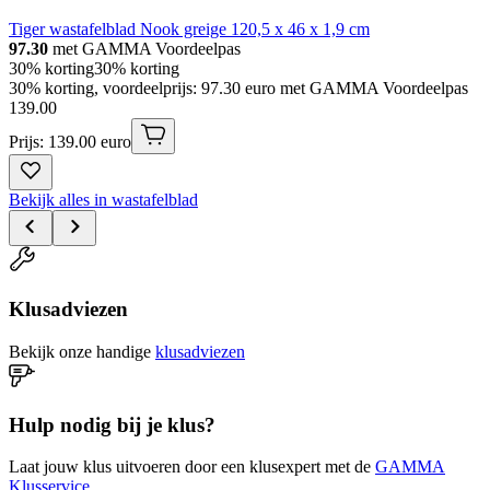
Tiger wastafelblad Nook greige 120,5 x 46 x 1,9 cm
97.30
met GAMMA Voordeelpas
30% korting
30% korting
30% korting, voordeelprijs: 97.30 euro met GAMMA Voordeelpas
139
.
00
Prijs: 139.00 euro
Bekijk alles in wastafelblad
Klusadviezen
Bekijk onze handige
klusadviezen
Hulp nodig bij je klus?
Laat jouw klus uitvoeren door een klusexpert met de
GAMMA
Klusservice