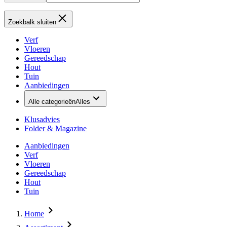
Zoekbalk sluiten
Verf
Vloeren
Gereedschap
Hout
Tuin
Aanbiedingen
Alle categorieën
Alles
Klusadvies
Folder & Magazine
Aanbiedingen
Verf
Vloeren
Gereedschap
Hout
Tuin
Home