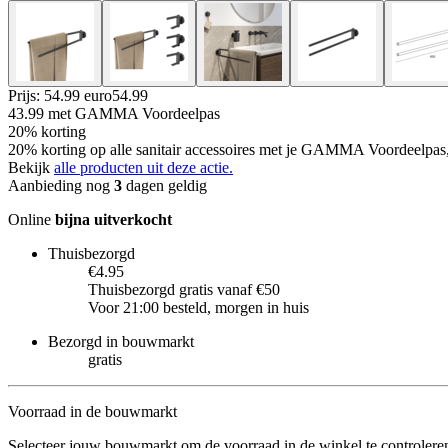
Prijs: 54.99 euro
54
.
99
43.99
met GAMMA Voordeelpas
20% korting
20% korting op alle sanitair accessoires met je GAMMA Voordeelpas
Bekijk
alle producten uit deze actie.
Aanbieding nog
3
dagen geldig
Online
bijna uitverkocht
Thuisbezorgd
€4.95
Thuisbezorgd gratis vanaf €50
Voor 21:00 besteld, morgen in huis
Bezorgd in bouwmarkt
gratis
Voorraad in de bouwmarkt
Selecteer jouw bouwmarkt om de voorraad in de winkel te controlere