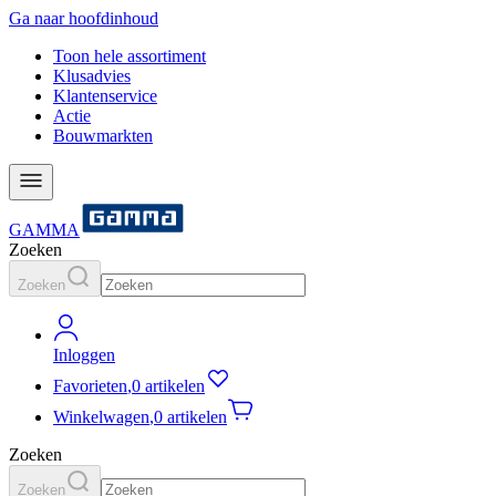
Ga naar hoofdinhoud
Toon hele assortiment
Klusadvies
Klantenservice
Actie
Bouwmarkten
GAMMA
Zoeken
Zoeken
Inloggen
Favorieten
,
0 artikelen
Winkelwagen
,
0 artikelen
Zoeken
Zoeken