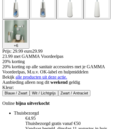
+
6
Prijs: 29.99 euro
29
.
99
23.99
met GAMMA Voordeelpas
20% korting
20% korting op alle sanitair accessoires met je GAMMA
Voordeelpas, M.u.v. OK-label en hulpmiddelen
Bekijk
alle producten uit deze actie.
Aanbieding alleen nog dit
weekend
geldig
Kleur
:
Blauw / Zwart
Wit / Lichtgrijs
Zwart / Antraciet
Online
bijna uitverkocht
Thuisbezorgd
€4.95
Thuisbezorgd gratis vanaf €50
Vandaag besteld, dinsdag 11 augustus in huis