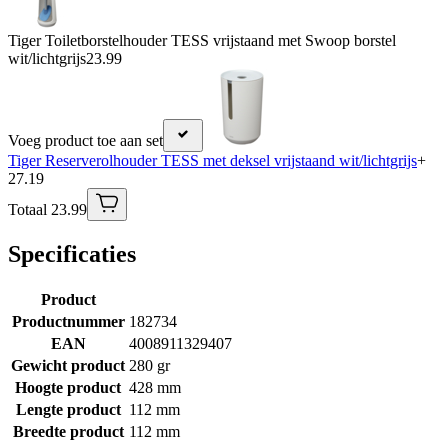
Tiger Toiletborstelhouder TESS vrijstaand met Swoop borstel
wit/lichtgrijs
23.99
Voeg product toe aan set
Tiger Reserverolhouder TESS met deksel vrijstaand wit/lichtgrijs
+
27.19
Totaal 23.99
Specificaties
Product
Productnummer
182734
EAN
4008911329407
Gewicht product
280 gr
Hoogte product
428 mm
Lengte product
112 mm
Breedte product
112 mm