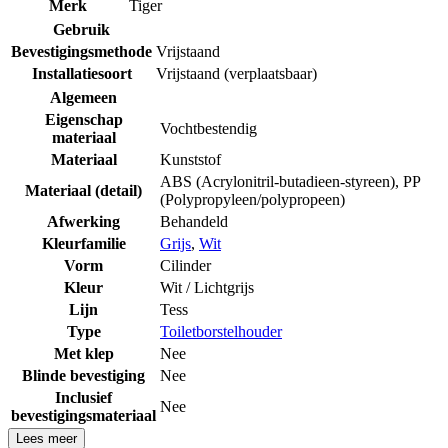
Merk
Tiger
Gebruik
Bevestigingsmethode
Vrijstaand
Installatiesoort
Vrijstaand (verplaatsbaar)
Algemeen
Eigenschap
Vochtbestendig
materiaal
Materiaal
Kunststof
ABS (Acrylonitril-butadieen-styreen)
,
PP
Materiaal (detail)
(Polypropyleen/polypropeen)
Afwerking
Behandeld
Kleurfamilie
Grijs
,
Wit
Vorm
Cilinder
Kleur
Wit / Lichtgrijs
Lijn
Tess
Type
Toiletborstelhouder
Met klep
Nee
Blinde bevestiging
Nee
Inclusief
Nee
bevestigingsmateriaal
Lees meer