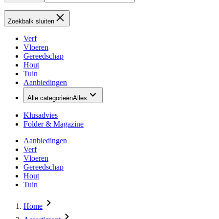
Zoekbalk sluiten
Verf
Vloeren
Gereedschap
Hout
Tuin
Aanbiedingen
Alle categorieën
Alles
Klusadvies
Folder & Magazine
Aanbiedingen
Verf
Vloeren
Gereedschap
Hout
Tuin
Home