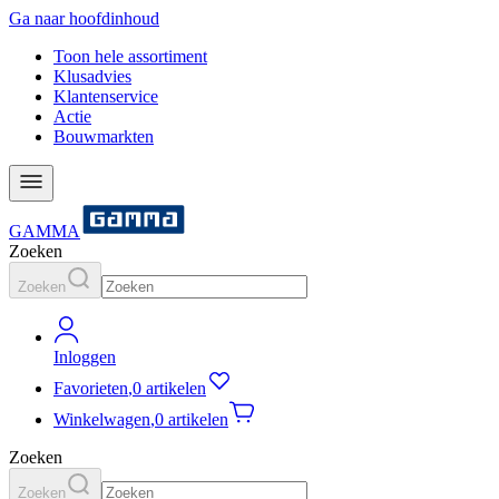
Ga naar hoofdinhoud
Toon hele assortiment
Klusadvies
Klantenservice
Actie
Bouwmarkten
GAMMA
Zoeken
Zoeken
Inloggen
Favorieten
,
0 artikelen
Winkelwagen
,
0 artikelen
Zoeken
Zoeken