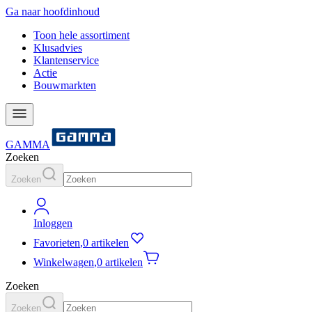
Ga naar hoofdinhoud
Toon hele assortiment
Klusadvies
Klantenservice
Actie
Bouwmarkten
GAMMA
Zoeken
Zoeken
Inloggen
Favorieten
,
0 artikelen
Winkelwagen
,
0 artikelen
Zoeken
Zoeken