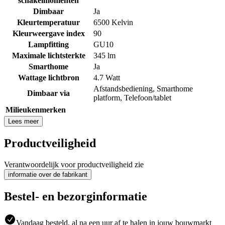
schakelmomenten
Dimbaar
Ja
Kleurtemperatuur
6500 Kelvin
Kleurweergave index
90
Lampfitting
GU10
Maximale lichtsterkte
345 lm
Smarthome
Ja
Wattage lichtbron
4.7 Watt
Afstandsbediening
,
Smarthome
Dimbaar via
platform
,
Telefoon/tablet
Milieukenmerken
Lees meer
Productveiligheid
Verantwoordelijk voor productveiligheid zie
informatie over de fabrikant
Bestel- en bezorginformatie
Vandaag besteld, al na een uur af te halen in jouw bouwmarkt