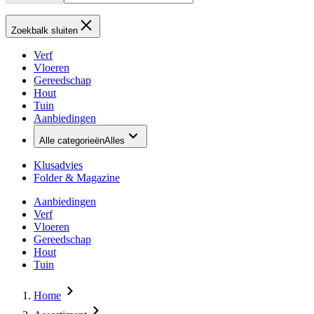
Zoekbalk sluiten
Verf
Vloeren
Gereedschap
Hout
Tuin
Aanbiedingen
Alle categorieën
Alles
Klusadvies
Folder & Magazine
Aanbiedingen
Verf
Vloeren
Gereedschap
Hout
Tuin
Home