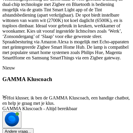
dual-chip technologie met Zigbee en Bluetooth is bediening
mogelijk via de gratis Tint Smart Light app of de Tint
afstandsbediening (apart verkrijgbaar). De spot biedt instelbare
wittonen van warm wit (2700K) tot koel daglicht (6500K), en is
traploos dimbaar. Ideaal voor gebruik in keuken, werkkamer of
woonkamer. Kies uit vooraf ingestelde lichtscènes zoals ‘Werk’,
‘Zonsondergang’ of ‘Slaap’ voor elke gewenste sfeer.
Spraakbesturing via Amazon Alexa is mogelijk met Echo-apparaten
met geïntegreerde Zigbee Smart Home Hub. De lamp is compatibel
met populaire smart home systemen zoals Philips Hue, Magenta
SmartHome en Samsung SmartThings via een Zigbee gateway.
Nieuw
GAMMA Kluscoach
👋
Hoi klusser, ik ben de GAMMA Kluscoach, een handige chatbot,
en help je graag met je klus.
GAMMA Kluscoach - Altijd bereikbaar
Andere vraag...